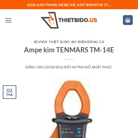
Bỏ
ADD ANYTHING HERE OR JUST REMOVE IT...
qua
nội
dung
REVIEW THIẾT BỊ ĐO
,
ĐO ĐIỆN ĐỘNG CƠ
Ampe kìm TENMARS TM-14E
ĐĂNG VÀO
02/06/2015
BỞI
HUỲNH ĐỖ NHẬT PHÚC
02
Th6