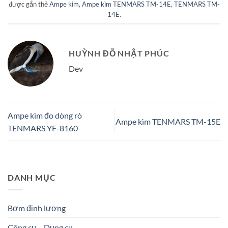
được gắn thẻ
Ampe kìm
,
Ampe kìm TENMARS TM-14E
,
TENMARS TM-
14E
.
HUỲNH ĐỖ NHẬT PHÚC
Dev
Ampe kìm đo dòng rò
Ampe kìm TENMARS TM-15E
TENMARS YF-8160
DANH MỤC
Bơm định lượng
Công cụ – Dụng cụ