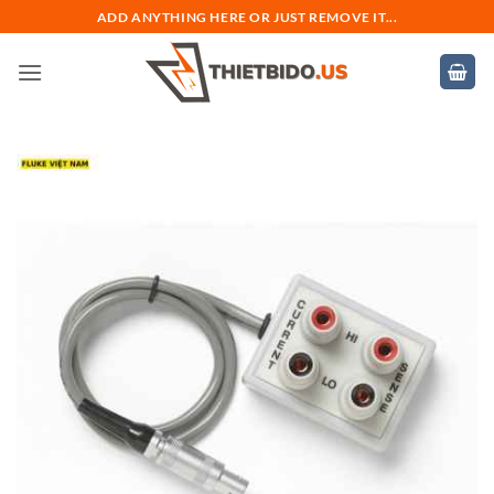
Bỏ
ADD ANYTHING HERE OR JUST REMOVE IT...
qua
nội
dung