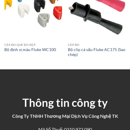
CÁP ĐO QUE ĐO KẸP
CÁP ĐO
Bộ clip cá sấu Fluke AC175 (Sao
Bộ định vị màu Fluke WC100
chép)
Thông tin công ty
Công Ty TNHH Thương Mại Dịch Vụ Công Nghệ TK
Mã Số Thuế: 0310 972 090