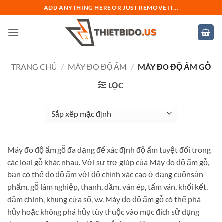
Bỏ
ADD ANYTHING HERE OR JUST REMOVE IT...
qua
nội
dung
TRANG CHỦ
/
MÁY ĐO ĐỘ ẨM
/
MÁY ĐO ĐỘ ẨM GỖ
LỌC
Máy đo độ ẩm gỗ đa dạng để xác định độ ẩm tuyệt đối trong
các loại gỗ khác nhau. Với sự trợ giúp của Máy đo độ ẩm gỗ,
bạn có thể đo độ ẩm với độ chính xác cao ở dạng cuộn
sản
phẩm, gỗ lâm nghiệp, thanh, dầm, ván ép, tấm ván, khối kết,
dầm chính, khung cửa sổ, v.v. Máy đo độ ẩm gỗ có thể phá
hủy hoặc không phá hủy tùy thuộc vào mục đích sử dụng