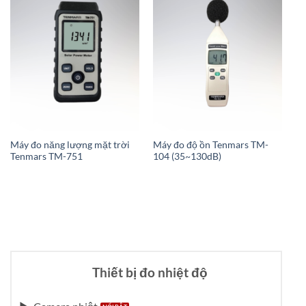
Máy đo năng lượng mặt trời
Máy đo độ ồn Tenmars TM-
Má
Tenmars TM-751
104 (35~130dB)
1
Thiết bị đo nhiệt độ