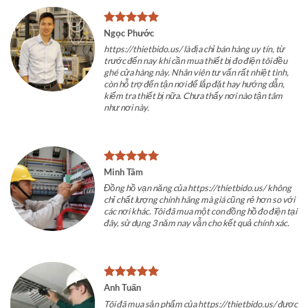
Ngọc Phước
https://thietbido.us/ là địa chỉ bán hàng uy tín, từ
trước đến nay khi cần mua thiết bị đo điện tôi đều
ghé cửa hàng này. Nhân viên tư vấn rất nhiệt tình,
còn hỗ trợ đến tận nơi để lắp đặt hay hướng dẫn,
kiểm tra thiết bị nữa. Chưa thấy nơi nào tận tâm
như nơi này.
Minh Tâm
Đồng hồ vạn năng của https://thietbido.us/ không
chỉ chất lượng chính hãng mà giá cũng rẻ hơn so với
các nơi khác. Tôi đã mua một con đồng hồ đo điện tại
đây, sử dụng 3 năm nay vẫn cho kết quả chính xác.
Anh Tuấn
Tôi đã mua sản phẩm của https://thietbido.us/ được