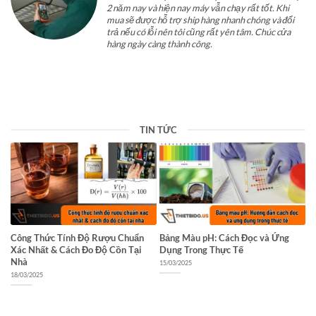
2 năm nay và hiện nay máy vẫn chạy rất tốt. Khi
mua sẽ được hỗ trợ ship hàng nhanh chóng và đổi
trả nếu có lỗi nên tôi cũng rất yên tâm. Chúc cửa
hàng ngày càng thành công.
TIN TỨC
Công Thức Tính Độ Rượu Chuẩn
Bảng Màu pH: Cách Đọc và Ứng
M
Xác Nhất & Cách Đo Độ Cồn Tại
Dụng Trong Thực Tế
L
Nhà
15/03/2025
11
18/03/2025