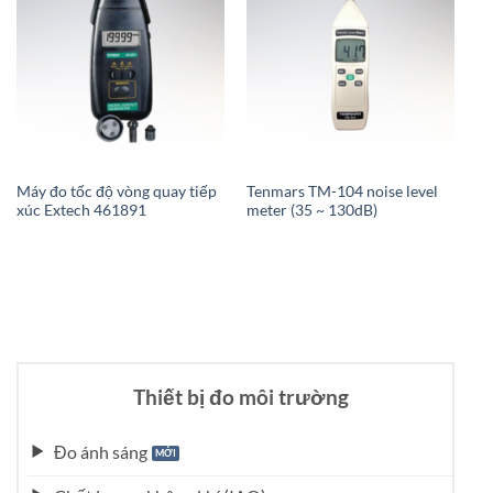
Máy đo tốc độ vòng quay tiếp
Tenmars TM-104 noise level
Te
xúc Extech 461891
meter (35 ~ 130dB)
Thiết bị đo môi trường
Đo ánh sáng