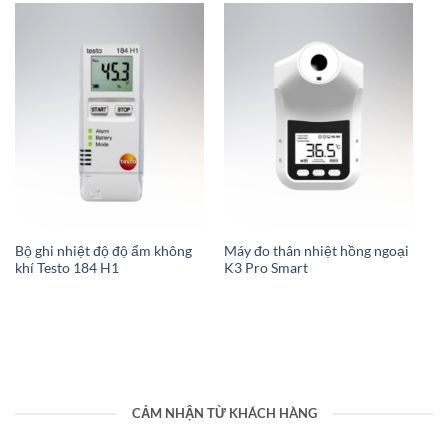
Bộ ghi nhiệt độ độ ẩm không
Máy đo thân nhiệt hồng ngoại
Má
khí Testo 184 H1
K3 Pro Smart
Ky
Độ
CẢM NHẬN TỪ KHÁCH HÀNG