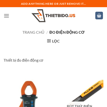
Bỏ
ADD ANYTHING HERE OR JUST REMOVE IT...
qua
nội
dung
TRANG CHỦ
/
ĐO ĐIỆN ĐỘNG CƠ
LỌC
Thiết bị đo điện động cơ
BÚT THỬ ĐIỆN