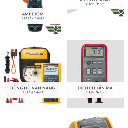
5 SẢN PHẨM
AMPE KÌM
124 SẢN PHẨM
ĐỒNG HỒ VẠN NĂNG
HIỆU CHUẨN MA
41 SẢN PHẨM
3 SẢN PHẨM