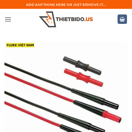
Bỏ
ADD ANYTHING HERE OR JUST REMOVE IT...
qua
nội
dung