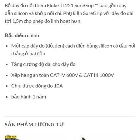
Bộ dây đo nối thêm Fluke TL221 SureGrip ™ bao gồm dây
dẫn silicon và khớp nối chì. Phụ kiện SureGrip với dây đo dài
tới 1,5m cho phép đo linh hoạt hơn.
Đặc điểm chính
Một cặp dây đo (đỏ, đen) cách điện bằng silicon có đầu nối
thẳng ở hai đầu
Tăng cường độ dài cho dây đo
Xếp hạng an toàn CAT IV 600V & CAT III 1000V
Chịu được dòng đo 10A
bảo hành 1 năm
SẢN PHẨM TƯƠNG TỰ