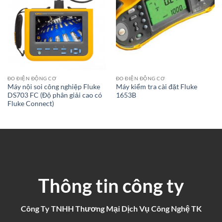
ĐO ĐIỆN ĐỘNG CƠ
ĐO ĐIỆN ĐỘNG CƠ
Máy nội soi công nghiệp Fluke
Máy kiểm tra cài đặt Fluke
DS703 FC (Độ phân giải cao có
1653B
Fluke Connect)
Thông tin công ty
Công Ty TNHH Thương Mại Dịch Vụ Công Nghệ TK