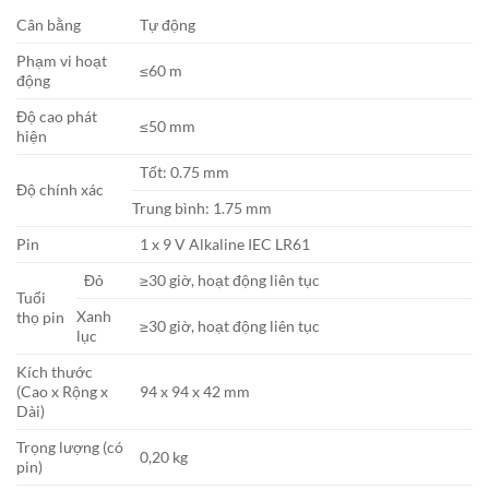
Cân bằng
Tự động
Phạm vi hoạt
≤60 m
động
Độ cao phát
≤50 mm
hiện
Tốt: 0.75 mm
Độ chính xác
Trung bình: 1.75 mm
Pin
1 x 9 V Alkaline IEC LR61
Đỏ
≥30 giờ, hoạt động liên tục
Tuổi
Xanh
thọ pin
≥30 giờ, hoạt động liên tục
lục
Kích thước
(Cao x Rộng x
94 x 94 x 42 mm
Dài)
Trọng lượng (có
0,20 kg
pin)