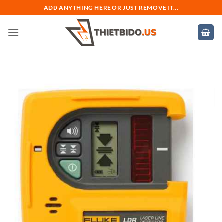
Bỏ
ADD ANYTHING HERE OR JUST REMOVE IT...
qua
nội
dung