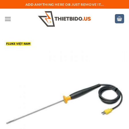
Bỏ
ADD ANYTHING HERE OR JUST REMOVE IT...
qua
nội
dung