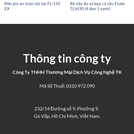
Đèn pin an toàn nội tại FL-150
Bộ dây đo và kẹp cá sấu Fluke
EX
TLS430 (4 đen 1 xanh)
Thông tin công ty
Công Ty TNHH Thương Mại Dịch Vụ Công Nghệ TK
Mã Số Thuế: 0310 972 090
232/14 Đường số 9, Phường 9,
Gò Vấp, Hồ Chí Minh, Việt Nam.