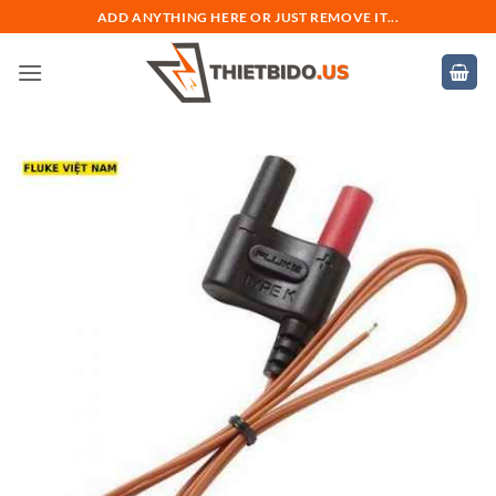
Bỏ
ADD ANYTHING HERE OR JUST REMOVE IT...
qua
nội
dung