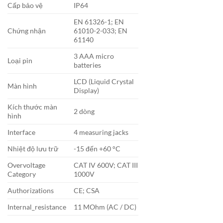
Cấp bảo vệ
IP64
EN 61326-1; EN
Chứng nhận
61010-2-033; EN
61140
3 AAA micro
Loại pin
batteries
LCD (Liquid Crystal
Màn hình
Display)
Kích thước màn
2 dòng
hình
Interface
4 measuring jacks
Nhiệt độ lưu trữ
-15 đến +60 °C
Overvoltage
CAT IV 600V; CAT III
Category
1000V
Authorizations
CE; CSA
Internal_resistance
11 MOhm (AC / DC)