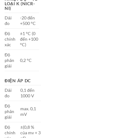
LOẠI K (NICR-
NI)
Dải
-20 đến
đo
+500 °C
Độ
±1 °C (0
chính
đến +100
xác
°C)
Độ
phân
0,2 °C
giải
ĐIỆN ÁP DC
Dải
0,1 đến
đo
1000 V
Độ
max. 0,1
phân
mV
giải
Độ
±(0,8 %
chính
của mv + 3