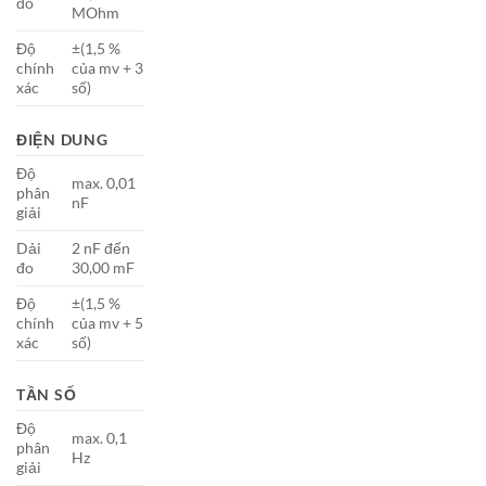
đo
MOhm
Độ
±(1,5 %
chính
của mv + 3
xác
số)
ĐIỆN DUNG
Độ
max. 0,01
phân
nF
giải
Dải
2 nF đến
đo
30,00 mF
Độ
±(1,5 %
chính
của mv + 5
xác
số)
TẦN SỐ
Độ
max. 0,1
phân
Hz
giải