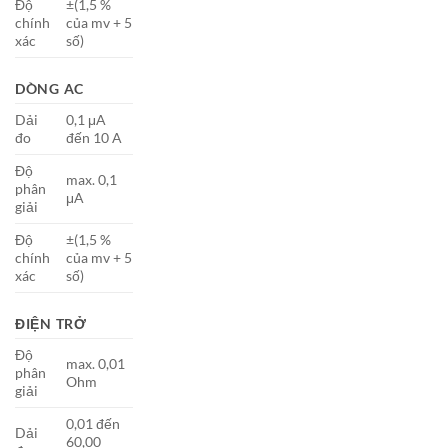
Độ
±(1,5 %
chính
của mv + 5
xác
số)
DÒNG AC
Dải
0,1 μA
đo
đến 10 A
Độ
max. 0,1
phân
μA
giải
Độ
±(1,5 %
chính
của mv + 5
xác
số)
ĐIỆN TRỞ
Độ
max. 0,01
phân
Ohm
giải
0,01 đến
Dải
60,00