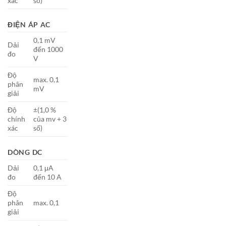
xác
số)
ĐIỆN ÁP AC
0,1 mV
Dải
đến 1000
đo
V
Độ
max. 0,1
phân
mV
giải
Độ
±(1,0 %
chính
của mv + 3
xác
số)
DÒNG DC
Dải
0,1 μA
đo
đến 10 A
Độ
phân
max. 0,1
giải