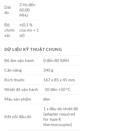
2 Hz đến
Dải
60,00
đo
MHz
Độ
±(0,1 %
chính
của mv + 1
xác
số)
DỮ LIỆU KỸ THUẬT CHUNG
Độ ẩm vận hành
0 đến 80 %RH
Cân nặng
340 g
Kích thước
167 x 85 x 45 mm
Nhiệt độ vận hành
-10 đến +50 °C
Màu sản phẩm
đen
1 x đầu dò nhiệt độ
(adapter required
Kết nối đầu dò
for type K
thermocouples)