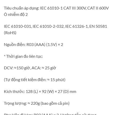
Tiêu chuẩn áp dụng: IEC 61010-1 CAT III 300V, CAT II 600V
Ô nhiễm độ 2
IEC 61010-031, IEC 61010-2-032, IEC 61326-1, EN 50581
(RoHS)
Nguồn điện: R03 (AAA) (1.5V) × 2
* Thời gian đo liên tục:
DCV: ≈150 giờ, ACA: ≈ 25 giờ
(Tự động tiết kiệm điện: ≈ 15 phút)
Kích thước: 128 (L) × 92 (W) × 27 (D) mm
Trọng lượng: ≈ 220g (bao gồm cả pin)
Phụ kiện đi kèm: R03 (AAA) × 2, Hướng dẫn sử dụng