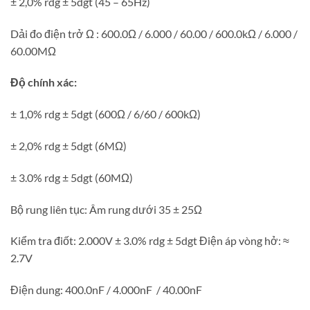
± 2,0% rdg ± 5dgt (45 – 65Hz)
Dải đo điện trở Ω : 600.0Ω / 6.000 / 60.00 / 600.0kΩ / 6.000 /
60.00MΩ
Độ chính xác:
± 1,0% rdg ± 5dgt (600Ω / 6/60 / 600kΩ)
± 2,0% rdg ± 5dgt (6MΩ)
± 3.0% rdg ± 5dgt (60MΩ)
Bộ rung liên tục: Âm rung dưới 35 ± 25Ω
Kiểm tra điốt: 2.000V ± 3.0% rdg ± 5dgt Điện áp vòng hở: ≈
2.7V
Điện dung: 400.0nF / 4.000nF / 40.00nF