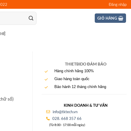
0022
Đăng nhập
GIỎ HÀNG
 HỆ
THIETBIDO ĐẢM BẢO
Hàng chính hãng 100%
Giao hàng toàn quốc
Bảo hành 12 tháng chính hãng
chữ số)
KINH DOANH & TƯ VẤN
info@tktech.vn
028. 668 357 66
(Từ 8:00 - 17:00 mỗi ngày)