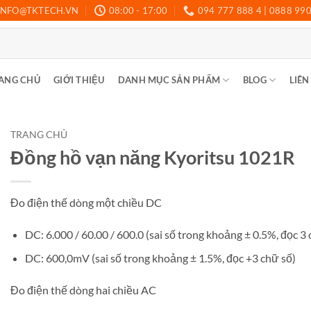
INFO@TKTECH.VN
08:00 - 17:00
094 777 888 4 | 0888 99
ANG CHỦ
GIỚI THIỆU
DANH MỤC SẢN PHẨM
BLOG
LIÊN
TRANG CHỦ
Đồng hồ vạn năng Kyoritsu 1021R
Đo điện thế dòng một chiều DC
DC: 6.000 / 60.00 / 600.0 (sai số trong khoảng ± 0.5%, đọc 3 
DC: 600,0mV (sai số trong khoảng ± 1.5%, đọc +3 chữ số)
Đo điện thế dòng hai chiều AC