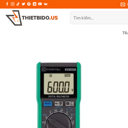
Bỏ
qua
Tìm
nội
kiếm:
dung
TR