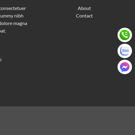
 consectetuer
About
nonummy nibh
Contact
 dolore magna
at.
i