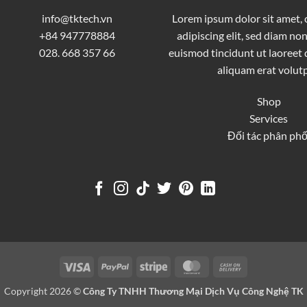
info@tktech.vn
Lorem ipsum dolor sit amet,
+84 947778884
adipiscing elit, sed diam 
028. 668 357 66
euismod tincidunt ut laoreet
aliquam erat volutp
Shop
Services
Đối tác phân phố
Visa
PayPal
Stripe
MasterCard
Cash
On
Copyright 2026 ©
Công Ty TNHH Thương Mại Dịch Vụ Công Nghệ TK
Delivery