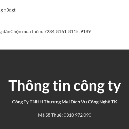
dg ±3dgt
ớng dẫnChọn mua thêm: 7234, 8161, 8115, 9189
Thông tin công ty
Công Ty TNHH Thương Mại Dịch Vụ Công Nghệ TK
Mã Số Thuế: 0310 972 090