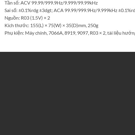
Tần số: ACV 99.99/999.9Hz/9.999/99.99kHz
Sai số: ±0.1%rdg ±3dgt; ACA 99.99/999.9Hz/9.999kHz ±0.1%r
Nguồn: R03 (1.5V) × 2
Kích thước: 155(L) × 75(W) × 35(D)mm, 250g
Phụ kiện: Máy chính, 7066A, 8919, 9097, R03 × 2, tài liệu hư