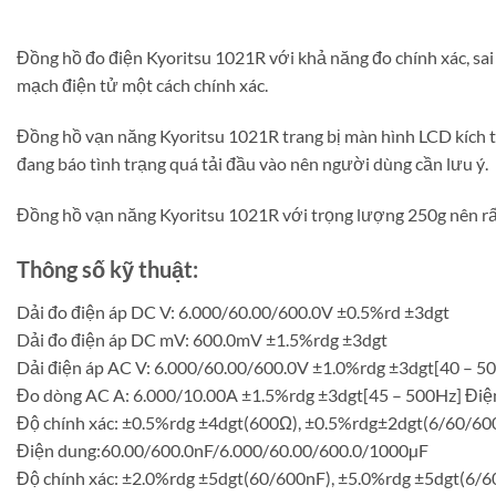
Đồng hồ đo điện Kyoritsu 1021R với khả năng đo chính xác, sa
mạch điện tử một cách chính xác.
Đồng hồ vạn năng Kyoritsu 1021R trang bị màn hình LCD kích th
đang báo tình trạng quá tải đầu vào nên người dùng cần lưu ý.
Đồng hồ vạn năng Kyoritsu 1021R với trọng lượng 250g nên rất
Thông số kỹ thuật:
Dải đo điện áp DC V: 6.000/60.00/600.0V ±0.5%rd ±3dgt
Dải đo điện áp DC mV: 600.0mV ±1.5%rdg ±3dgt
Dải điện áp AC V: 6.000/60.00/600.0V ±1.0%rdg ±3dgt[40 – 
Đo dòng AC A: 6.000/10.00A ±1.5%rdg ±3dgt[45 – 500Hz] Đi
Độ chính xác: ±0.5%rdg ±4dgt(600Ω), ±0.5%rdg±2dgt(6/60/
Điện dung:60.00/600.0nF/6.000/60.00/600.0/1000µF
Độ chính xác: ±2.0%rdg ±5dgt(60/600nF), ±5.0%rdg ±5dgt(6/