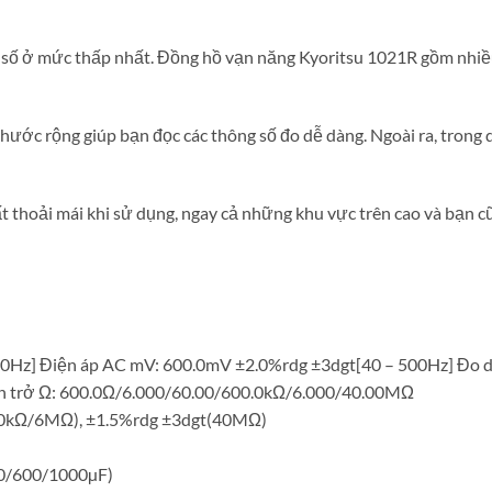
i số ở mức thấp nhất. Đồng hồ vạn năng Kyoritsu 1021R gồm nhiề
ước rộng giúp bạn đọc các thông số đo dễ dàng. Ngoài ra, trong 
 thoải mái khi sử dụng, ngay cả những khu vực trên cao và bạn c
500Hz] Điện áp AC mV: 600.0mV ±2.0%rdg ±3dgt[40 – 500Hz] Đo 
ện trở Ω: 600.0Ω/6.000/60.00/600.0kΩ/6.000/40.00MΩ
600kΩ/6MΩ), ±1.5%rdg ±3dgt(40MΩ)
60/600/1000µF)