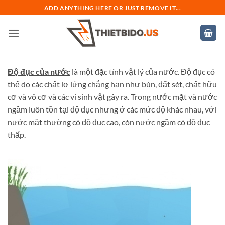
Bỏ
ADD ANYTHING HERE OR JUST REMOVE IT...
qua
nội
dung
Độ đục của nước
là một đặc tính vật lý của nước. Độ đục có
thể do các chất lơ lửng chẳng hạn như bùn, đất sét, chất hữu
cơ và vô cơ và các vi sinh vật gây ra. Trong nước mặt và nước
ngầm luôn tồn tại độ đục nhưng ở các mức độ khác nhau, với
nước mặt thường có độ đục cao, còn nước ngầm có độ đục
thấp.