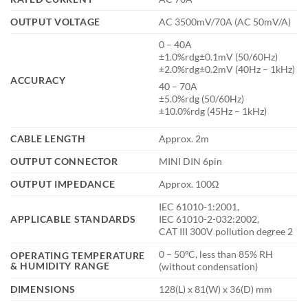
OUTPUT VOLTAGE
AC 3500mV/70A (AC 50mV/A)
0 – 40A
±1.0%rdg±0.1mV (50/60Hz)
±2.0%rdg±0.2mV (40Hz – 1kHz)
ACCURACY
40 – 70A
±5.0%rdg (50/60Hz)
±10.0%rdg (45Hz – 1kHz)
CABLE LENGTH
Approx. 2m
OUTPUT CONNECTOR
MINI DIN 6pin
OUTPUT IMPEDANCE
Approx. 100Ω
IEC 61010-1:2001,
APPLICABLE STANDARDS
IEC 61010-2-032:2002,
CAT III 300V pollution degree 2
0 – 50ºC, less than 85% RH
OPERATING TEMPERATURE
& HUMIDITY RANGE
(without condensation)
DIMENSIONS
128(L) x 81(W) x 36(D) mm