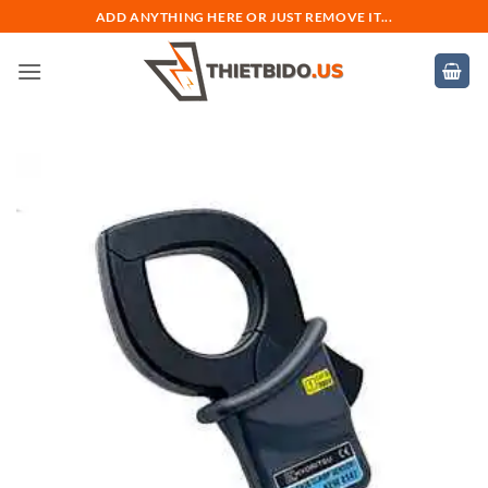
Bỏ
ADD ANYTHING HERE OR JUST REMOVE IT...
qua
nội
dung