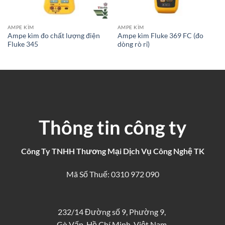
AMPE KÌM
AMPE KÌM
Ampe kìm đo chất lượng điện
Ampe kìm Fluke 369 FC (đo
Fluke 345
dòng rò rỉ)
Thông tin công ty
Công Ty TNHH Thương Mại Dịch Vụ Công Nghệ TK
Mã Số Thuế: 0310 972 090
232/14 Đường số 9, Phường 9,
Gò Vấp, Hồ Chí Minh, Việt Nam.