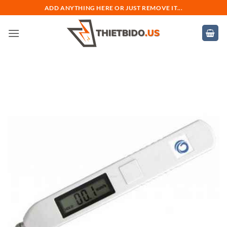
Bỏ
ADD ANYTHING HERE OR JUST REMOVE IT...
qua
nội
dung