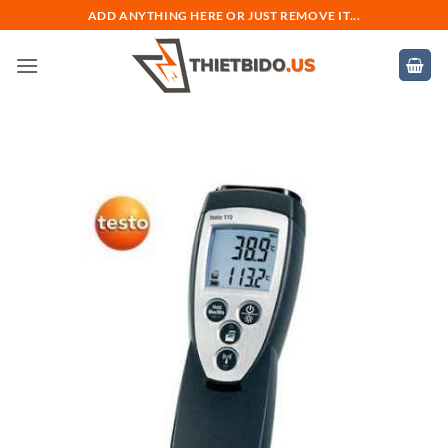
Bỏ
ADD ANYTHING HERE OR JUST REMOVE IT...
qua
nội
dung