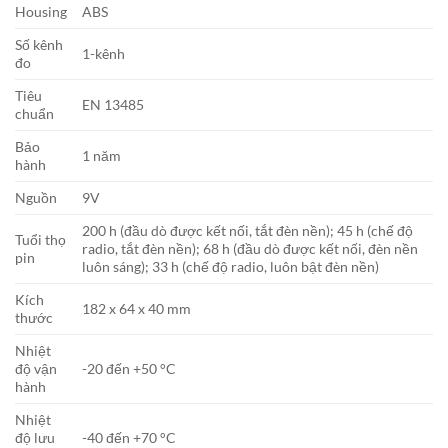
Housing
ABS
Số kênh
1-kênh
đo
Tiêu
EN 13485
chuẩn
Bảo
1 năm
hành
Nguồn
9V
200 h (đầu dò được kết nối, tắt đèn nền); 45 h (chế độ
Tuổi thọ
radio, tắt đèn nền); 68 h (đầu dò được kết nối, đèn nền
pin
luôn sáng); 33 h (chế độ radio, luôn bật đèn nền)
Kích
182 x 64 x 40 mm
thước
Nhiệt
độ vận
-20 đến +50 °C
hành
Nhiệt
độ lưu
-40 đến +70 °C