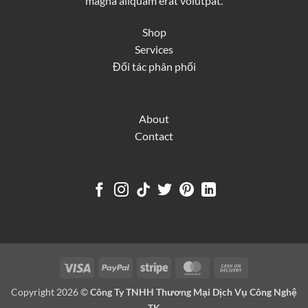
magna aliquam erat volutpat.
Shop
Services
Đối tác phân phối
About
Contact
Visa
PayPal
Stripe
MasterCard
Cash
On
Copyright 2026 ©
Công Ty TNHH Thương Mại Dịch Vụ Công Nghệ
Delivery
TK