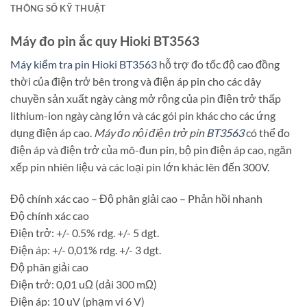
THÔNG SỐ KỸ THUẬT
Máy đo pin ắc quy Hioki BT3563
Máy kiểm tra pin Hioki BT3563
hỗ trợ đo tốc độ cao đồng
thời của điện trở bên trong và điện áp pin cho các dây
chuyền sản xuất ngày càng mở rộng của pin điện trở thấp
lithium-ion ngày càng lớn và các gói pin khác cho các ứng
dụng điện áp cao.
Máy đo nội điện trở pin
BT3563
có thể đo
điện áp và điện trở của mô-đun pin, bộ pin điện áp cao, ngăn
xếp pin nhiên liệu và các loại pin lớn khác lên đến 300V.
Độ chính xác cao – Độ phân giải cao – Phản hồi nhanh
Độ chính xác cao
Điện trở: +/- 0.5% rdg. +/- 5 dgt.
Điện áp: +/- 0,01% rdg. +/- 3 dgt.
Độ phân giải cao
Điện trở: 0,01 uΩ (dải 300 mΩ)
Điện áp: 10 uV (phạm vi 6 V)