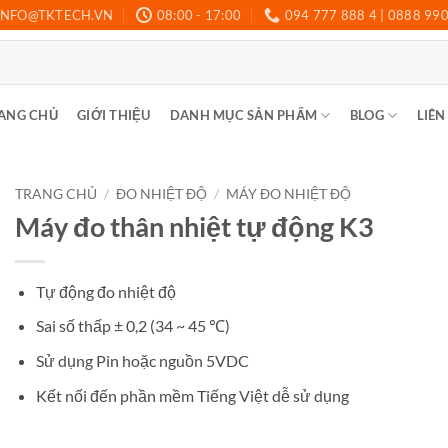
INFO@TKTECH.VN
08:00 - 17:00
094 777 888 4 | 0888 99
ANG CHỦ
GIỚI THIỆU
DANH MỤC SẢN PHẨM
BLOG
LIÊN
TRANG CHỦ
/
ĐO NHIỆT ĐỘ
/
MÁY ĐO NHIỆT ĐỘ
Máy đo thân nhiệt tự động K3
Tự động đo nhiệt độ
Sai số thấp ± 0,2 (34 ~ 45 ℃)
Sử dụng Pin hoặc nguồn 5VDC
Kết nối đến phần mềm Tiếng Việt dễ sử dụng