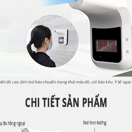
t độ cao, đèn led báo chuyển trạng thái màu đỏ, còi báo kêu. Y tế ngay lậ