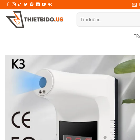
Bỏ
qua
Tìm
nội
kiếm:
dung
TR