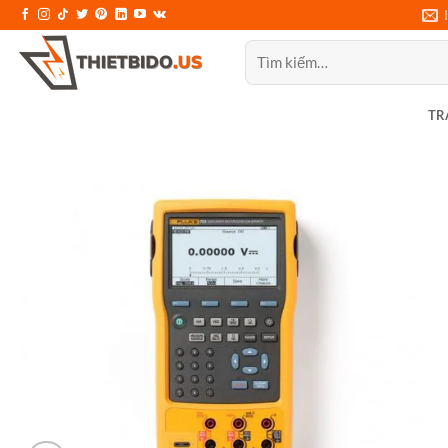
Bỏ
qua
Tìm
nội
kiếm:
dung
TR