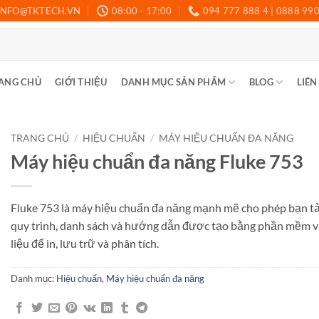
INFO@TKTECH.VN
08:00 - 17:00
094 777 888 4 | 0888 99
ANG CHỦ
GIỚI THIỆU
DANH MỤC SẢN PHẨM
BLOG
LIÊN
TRANG CHỦ
/
HIỆU CHUẨN
/
MÁY HIỆU CHUẨN ĐA NĂNG
Máy hiệu chuẩn đa năng Fluke 753
Fluke 753 là máy hiệu chuẩn đa năng mạnh mẽ cho phép bạn tả
quy trình, danh sách và hướng dẫn được tạo bằng phần mềm và
liệu để in, lưu trữ và phân tích.
Danh mục:
Hiệu chuẩn
,
Máy hiệu chuẩn đa năng