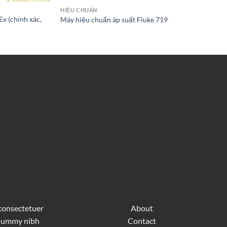
HIỆU CHUẨN
x (chính xác,
Máy hiệu chuẩn áp suất Fluke 719
 consectetuer
About
nonummy nibh
Contact