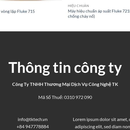
HIỆU CHUẨN
Máy hiệu chuẩn áp suất Fluke 721E
 vòng lặp Fluke 715
chống cháy nổ)
Thông tin công ty
Công Ty TNHH Thương Mại Dịch Vụ Công Nghệ TK
Mã Số Thuế: 0310 972 090
info@tktech.vn
Lorem ipsum dolor sit amet,
+84 947778884
adipiscing elit, sed diam 