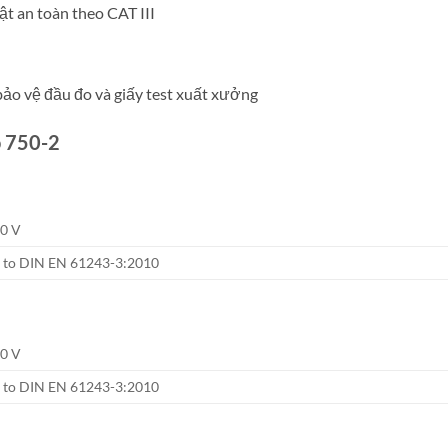
ật an toàn theo CAT III
bảo vệ đầu đo và giấy test xuất xưởng
o 750-2
90 V
g to DIN EN 61243-3:2010
90 V
g to DIN EN 61243-3:2010