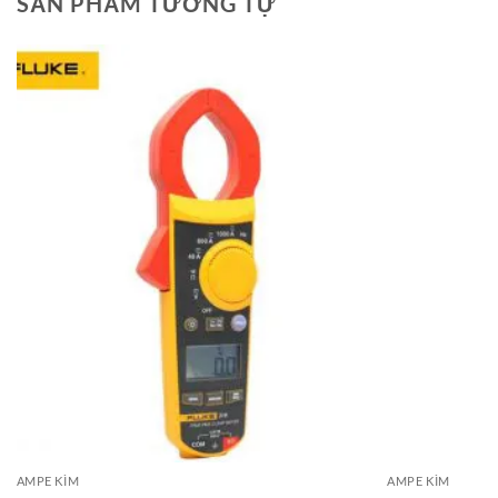
SẢN PHẨM TƯƠNG TỰ
AMPE KÌM
AMPE KÌM