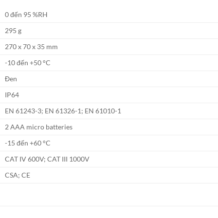
0 đến 95 %RH
295 g
270 x 70 x 35 mm
-10 đến +50 °C
Đen
IP64
EN 61243-3; EN 61326-1; EN 61010-1
2 AAA micro batteries
-15 đến +60 °C
CAT IV 600V; CAT III 1000V
CSA; CE