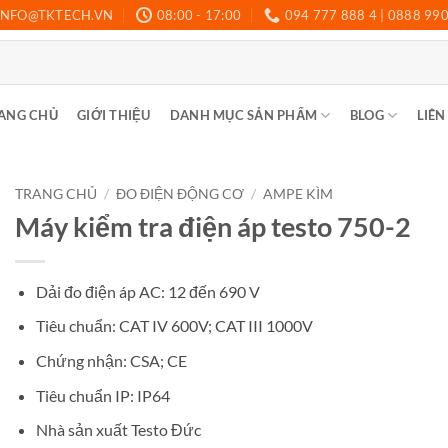
INFO@TKTECH.VN
08:00 - 17:00
094 777 888 4 | 0888 99
ANG CHỦ
GIỚI THIỆU
DANH MỤC SẢN PHẨM
BLOG
LIÊN
TRANG CHỦ
/
ĐO ĐIỆN ĐỘNG CƠ
/
AMPE KÌM
Máy kiểm tra điện áp testo 750-2
Dải đo điện áp AC: 12 đến 690 V
Tiêu chuẩn: CAT IV 600V; CAT III 1000V
Chứng nhận: CSA; CE
Tiêu chuẩn IP: IP64
Nhà sản xuất Testo Đức