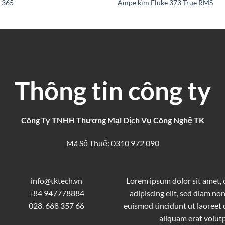
 365
Ampe kìm Fluke 373 True RMS
Thông tin công ty
Công Ty TNHH Thương Mại Dịch Vụ Công Nghệ TK
Mã Số Thuế: 0310 972 090
info@tktech.vn
Lorem ipsum dolor sit amet,
+84 947778884
adipiscing elit, sed diam 
028. 668 357 66
euismod tincidunt ut laoreet
aliquam erat volutp