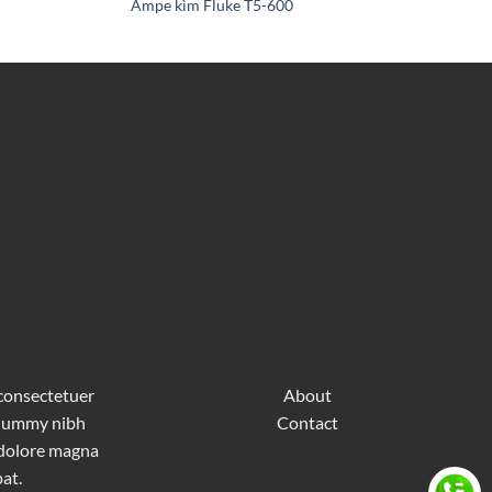
Ampe kìm Fluke T5-600
 consectetuer
About
nonummy nibh
Contact
 dolore magna
at.