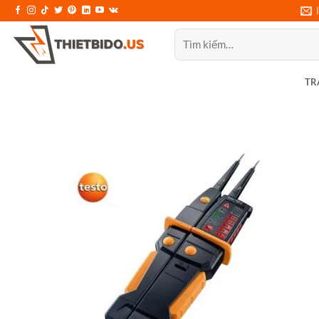
Bỏ
qua
Tìm
nội
kiếm:
dung
TR