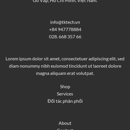
Gò Vấp, Hồ Chí Minh, Việt Nam.
info@tktech.vn
+84 947778884
028. 668 357 66
Lorem ipsum dolor sit amet, consectetuer adipiscing elit, sed
diam nonummy nibh euismod tincidunt ut laoreet dolore
magna aliquam erat volutpat.
Shop
Services
Đối tác phân phối
About