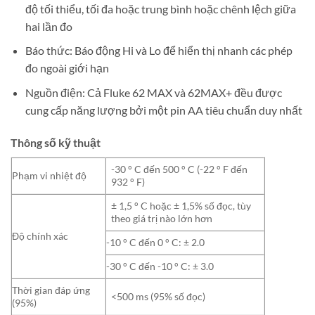
độ tối thiểu, tối đa hoặc trung bình hoặc chênh lệch giữa
hai lần đo
Báo thức: Báo động Hi và Lo để hiển thị nhanh các phép
đo ngoài giới hạn
Nguồn điện: Cả Fluke 62 MAX và 62MAX+ đều được
cung cấp năng lượng bởi một pin AA tiêu chuẩn duy nhất
Thông số kỹ thuật
-30 ° C đến 500 ° C (-22 ° F đến
Phạm vi nhiệt độ
932 ° F)
± 1,5 ° C hoặc ± 1,5% số đọc, tùy
theo giá trị nào lớn hơn
Độ chính xác
-10 ° C đến 0 ° C: ± 2.0
-30 ° C đến -10 ° C: ± 3.0
Thời gian đáp ứng
<500 ms (95% số đọc)
(95%)