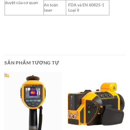
duyệt của cơ quan
An toàn
FDA và EN 60825-1
laser
Loại II
SẢN PHẨM TƯƠNG TỰ