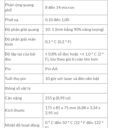
Phản ứng quang
8 đến 14 micron
phổ
Phát xạ
0,10 đến 1,00
Độ phân giải quang
10: 1 (tính bằng 90% năng lượng)
Độ phân giải màn
0,1 ° C (0,2 ° F)
hình
Độ lặp lại của bài
± 0,8% số đọc hoặc <± 1,0 ° C (2 °
đọc
F), tùy theo giá trị nào lớn hơn
Pin
Pin AA
Tuổi thọ pin
10 giờ với laser và đèn nền bật
thông số vật lý
Cân nặng
255 g (8,99 oz)
175 x 85 x 75 mm (6,88 x 3,34 x
Kích thước
2,95 in)
0 ° C đến 50 ° C (32 ° F đến 122 °
Nhiệt độ hoạt động
F)