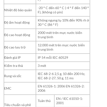
-20 ° C đến 60 ° C (-4 ° F đến 140 °
Nhiệt độ bảo quản
F), (không có pin)
Không ngưng tụ 10% đến 90% rh ở
Độ ẩm hoạt động
30 ° C (86 ° F)
2000 mét trên mực nước biển
Độ cao hoạt động
trung bình
12.000 mét trên mực nước biển
Độ cao lưu trữ
trung bình
Đánh giá IP
IP 54 mỗi IEC 60529
Kiểm tra thả
3 mét
IEC 68-2-6 2,5 g, 10 đến 200 Hz,
Rung và sốc
IEC 68-2-27, 50 g, 11 ms
EN 61326-1: 2006 EN 61326-2:
EMC
2006
EN / IEC 61010-1:
Tuân thủ
2001
Tiêu chuẩn và phê