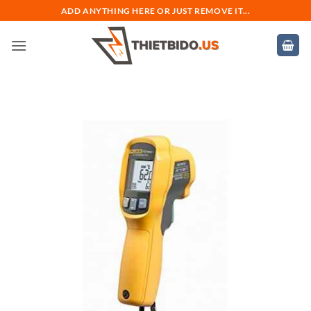
Bỏ
ADD ANYTHING HERE OR JUST REMOVE IT...
qua
nội
dung