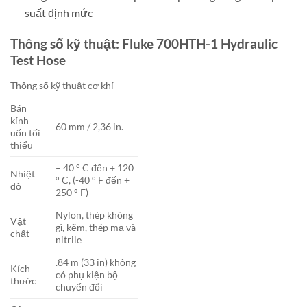
suất định mức
Thông số kỹ thuật: Fluke 700HTH-1 Hydraulic
Test Hose
Thông số kỹ thuật cơ khí
Bán
kính
60 mm / 2,36 in.
uốn tối
thiểu
– 40 ° C đến + 120
Nhiệt
° C, (-40 ° F đến +
độ
250 ° F)
Nylon, thép không
Vật
gỉ, kẽm, thép mạ và
chất
nitrile
.84 m (33 in) không
Kích
có phụ kiện bộ
thước
chuyển đổi