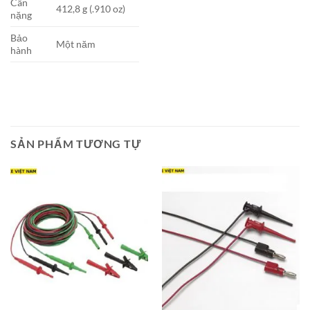
Cân
412,8 g (.910 oz)
nặng
Bảo
Một năm
hành
SẢN PHẨM TƯƠNG TỰ