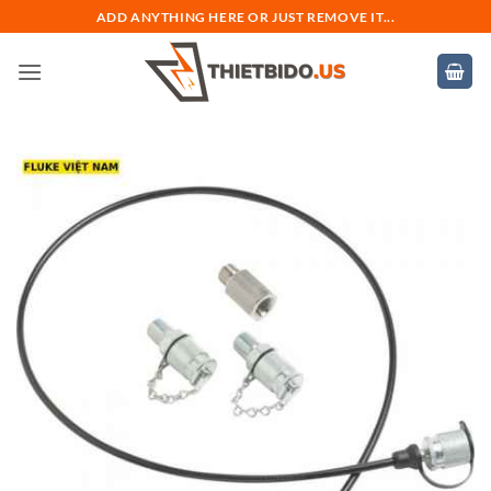
Bỏ
ADD ANYTHING HERE OR JUST REMOVE IT...
qua
nội
dung