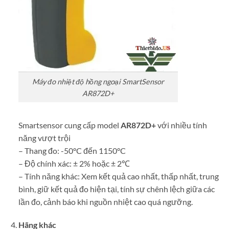
Máy đo nhiệt độ hồng ngoại SmartSensor
AR872D+
Smartsensor cung cấp model
AR872D+
với nhiều tính
năng vượt trội
– Thang đo: -50°C đến 1150°C
– Độ chính xác: ± 2% hoặc ± 2℃
– Tính năng khác: Xem kết quả cao nhất, thấp nhất, trung
bình, giữ kết quả đo hiện tại, tính sự chênh lệch giữa các
lần đo, cảnh báo khi nguồn nhiệt cao quá ngưỡng.
Hãng khác