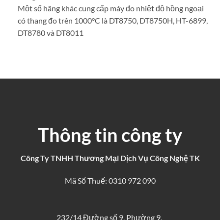
Một số hãng khác cung cấp máy đo nhiệt độ hồng ngoại
có thang đo trên 1000°C là DT8750, DT8750H, HT-6899,
DT8780 và DT8011
Thông tin công ty
Công Ty TNHH Thương Mại Dịch Vụ Công Nghệ TK
Mã Số Thuế: 0310 972 090
232/14 Đường số 9, Phường 9,