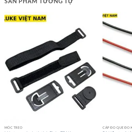
SẢN PHẨM TƯƠNG TỰ
MÓC TREO
CÁP ĐO QUE ĐO 