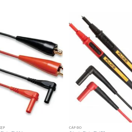
KẸP
CÁP ĐO