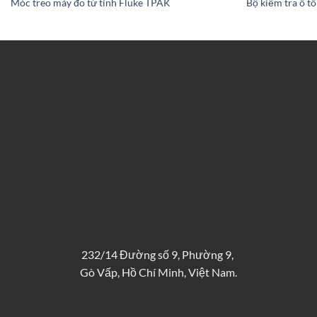
Móc treo máy đo từ tính Fluke TPAK
Bộ kiểm tra ô t
232/14 Đường số 9, Phường 9,
Gò Vấp, Hồ Chí Minh, Việt Nam.