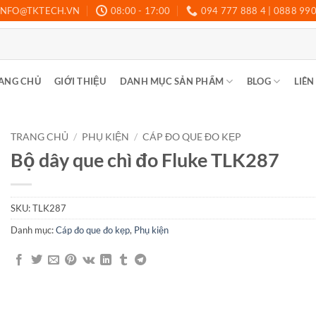
INFO@TKTECH.VN
08:00 - 17:00
094 777 888 4 | 0888 99
ANG CHỦ
GIỚI THIỆU
DANH MỤC SẢN PHẨM
BLOG
LIÊN
TRANG CHỦ
/
PHỤ KIỆN
/
CÁP ĐO QUE ĐO KẸP
Bộ dây que chì đo Fluke TLK287
SKU:
TLK287
Danh mục:
Cáp đo que đo kẹp
,
Phụ kiện