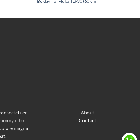
Bộ dây nối Fluke TL930 (60 cm)
 consectetuer
About
nonummy nibh
Contact
 dolore magna
at.