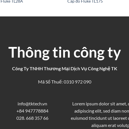
ô Fluke TL28A
Cáp đo Fluke TL175
Thông tin công ty
Công Ty TNHH Thương Mại Dịch Vụ Công Nghệ TK
Mã Số Thuế: 0310 972 090
info@tktech.vn
Lorem ipsum dolor sit amet,
+84 947778884
adipiscing elit, sed diam 
028. 668 357 66
euismod tincidunt ut laoreet
aliquam erat volutp