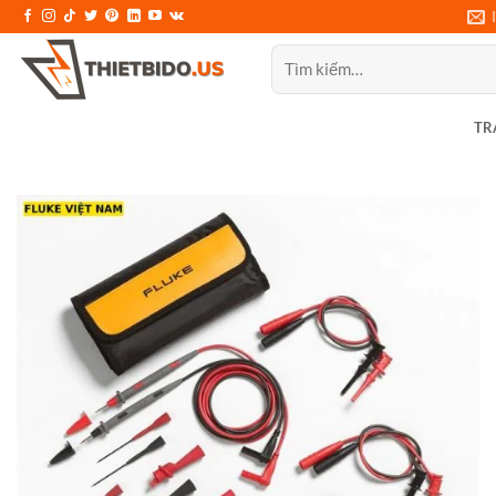
Bỏ
qua
Tìm
nội
kiếm:
dung
TR