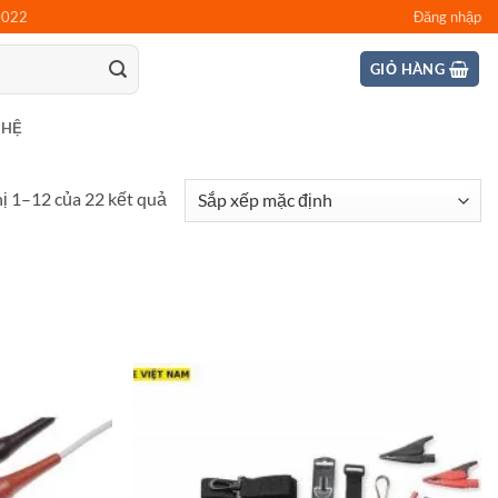
0022
Đăng nhập
GIỎ HÀNG
 HỆ
hị 1–12 của 22 kết quả