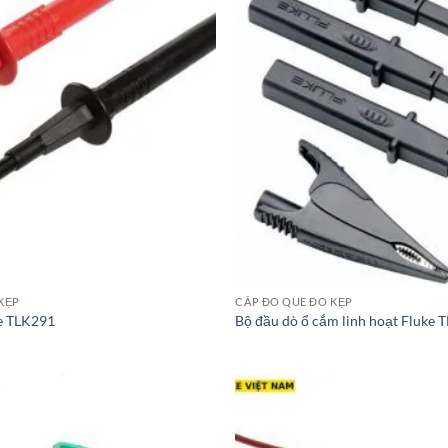
KẸP
CÁP ĐO QUE ĐO KẸP
e TLK291
Bộ đầu dò ổ cắm linh hoạt Fluke 