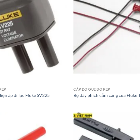
KẸP
CÁP ĐO QUE ĐO KẸP
iện áp đi lạc Fluke SV225
Bộ dây phích cắm càng cua Fluke