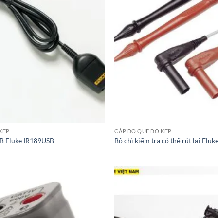
KẸP
CÁP ĐO QUE ĐO KẸP
B Fluke IR189USB
Bộ chì kiểm tra có thể rút lại Fluk