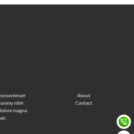
 consectetuer
About
nonummy nibh
Contact
 dolore magna
at.