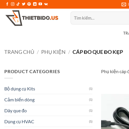
Bỏ
qua
Tìm
nội
kiếm:
dung
TR
TRANG CHỦ
/
PHỤ KIỆN
/
CÁP ĐO QUE ĐO KẸP
PRODUCT CATEGORIES
Phụ kiện cáp 
Bộ dụng cụ Kits
(1)
Cảm biến dòng
(1)
Dây que đo
(1)
Dụng cụ HVAC
(5)