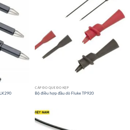
CÁP ĐO QUE ĐO KẸP
TLK290
Bộ điều hợp đầu dò Fluke TP920