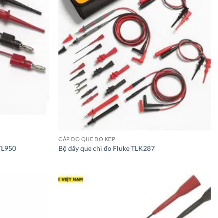
CÁP ĐO QUE ĐO KẸP
 TL950
Bộ dây que chì đo Fluke TLK287