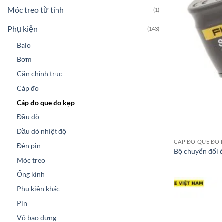
Móc treo từ tính
(1)
Phụ kiện
(143)
Balo
Bơm
Căn chỉnh trục
Cáp đo
Cáp đo que đo kẹp
Đầu dò
Đầu dò nhiệt độ
CÁP ĐO QUE ĐO 
Đèn pin
Bộ chuyển đổi đ
Móc treo
Ống kính
Phụ kiện khác
Pin
Vỏ bao đựng