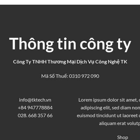
Thông tin công ty
Công Ty TNHH Thương Mại Dịch Vụ Công Nghệ TK
Mã Số Thuế: 0310 972 090
info@tktech.vn
Lorem ipsum dolor sit amet,
+84 947778884
adipiscing elit, sed diam 
028. 668 357 66
euismod tincidunt ut laoreet
aliquam erat volutp
Shop