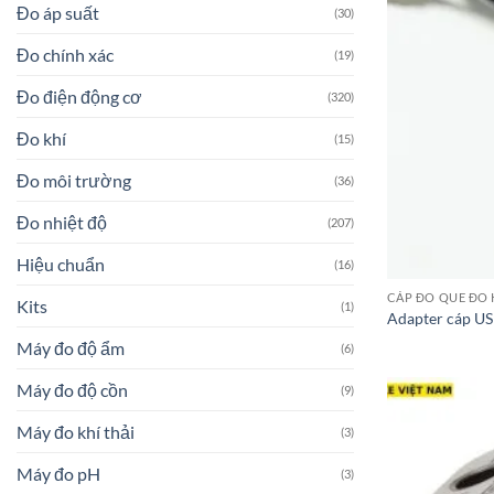
Đo áp suất
(30)
Đo chính xác
(19)
Đo điện động cơ
(320)
Đo khí
(15)
Đo môi trường
(36)
Đo nhiệt độ
(207)
Hiệu chuẩn
(16)
CÁP ĐO QUE ĐO 
Kits
(1)
Adapter cáp US
Máy đo độ ẩm
(6)
Máy đo độ cồn
(9)
Máy đo khí thải
(3)
Máy đo pH
(3)