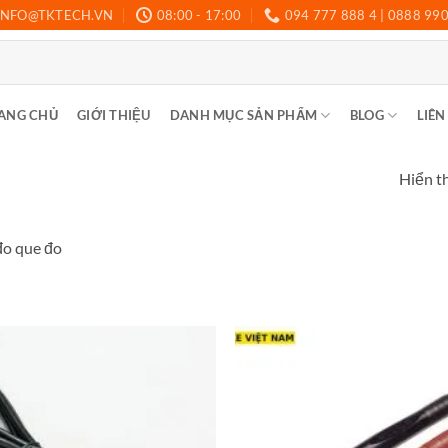
INFO@TKTECH.VN
08:00 - 17:00
094 777 888 4 | 0888 99
ANG CHỦ
GIỚI THIỆU
DANH MỤC SẢN PHẨM
BLOG
LIÊN
Hiển t
đo que đo