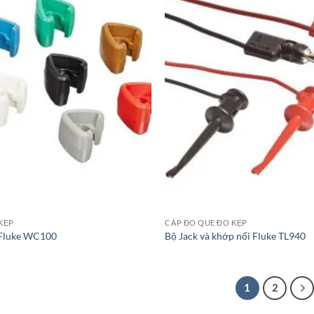
KẸP
CÁP ĐO QUE ĐO KẸP
 Fluke WC100
Bộ Jack và khớp nối Fluke TL940
1
2