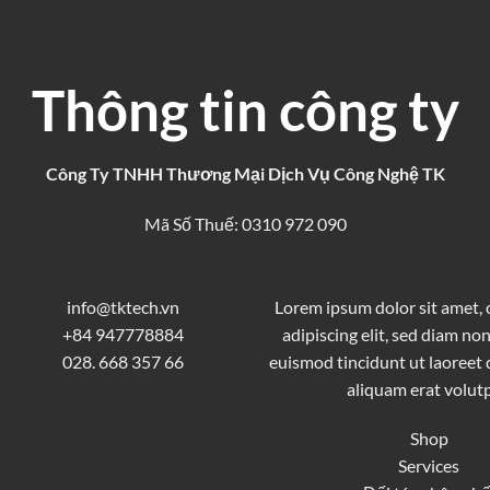
Thông tin công ty
Công Ty TNHH Thương Mại Dịch Vụ Công Nghệ TK
Mã Số Thuế: 0310 972 090
info@tktech.vn
Lorem ipsum dolor sit amet,
+84 947778884
adipiscing elit, sed diam 
028. 668 357 66
euismod tincidunt ut laoreet
aliquam erat volutp
Shop
Services