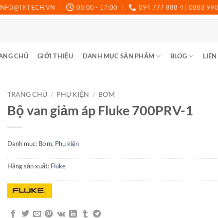
INFO@TKTECH.VN
08:00 - 17:00
094 777 888 4 | 0888 99
ANG CHỦ
GIỚI THIỆU
DANH MỤC SẢN PHẨM
BLOG
LIÊN
TRANG CHỦ
/
PHỤ KIỆN
/
BƠM
Bộ van giảm áp Fluke 700PRV-1
Danh mục:
Bơm
,
Phụ kiện
Hãng sản xuất:
Fluke