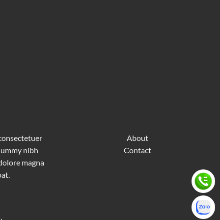
 consectetuer
About
nonummy nibh
Contact
 dolore magna
at.