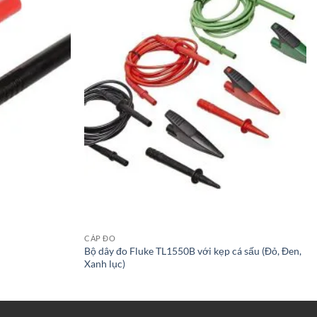
CÁP ĐO
Bộ dây đo Fluke TL1550B với kẹp cá sấu (Đỏ, Đen,
Xanh lục)