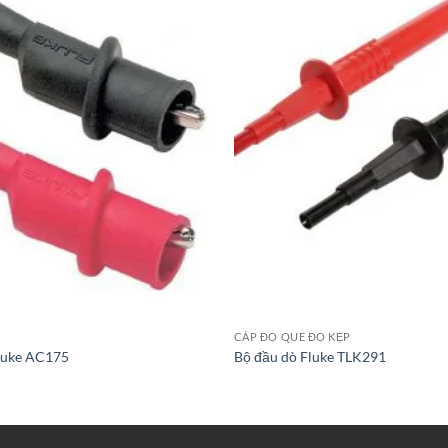
CÁP ĐO QUE ĐO KẸP
Fluke AC175
Bộ đầu dò Fluke TLK291