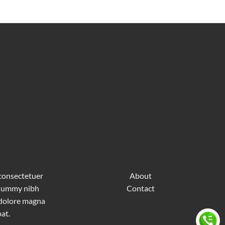
 consectetuer
About
nonummy nibh
Contact
 dolore magna
at.