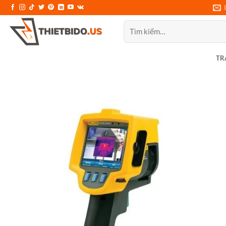
Bỏ
qua
Tìm
nội
kiếm:
dung
TR