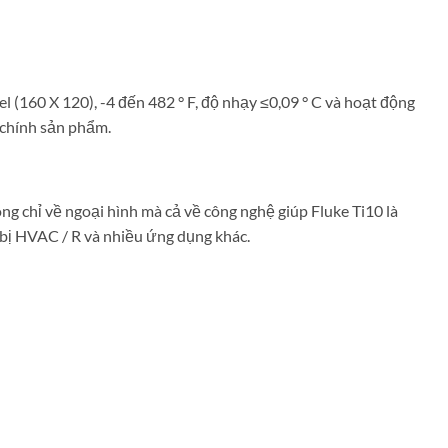
l (160 X 120), -4 đến 482 ° F, độ nhạy ≤0,09 ° C và hoạt động
o chính sản phẩm.
g chỉ về ngoại hình mà cả về công nghệ giúp Fluke Ti10 là
ết bị HVAC / R và nhiều ứng dụng khác.