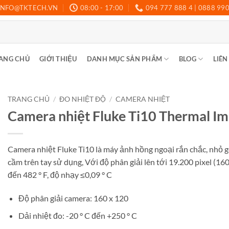
INFO@TKTECH.VN
08:00 - 17:00
094 777 888 4 | 0888 99
ANG CHỦ
GIỚI THIỆU
DANH MỤC SẢN PHẨM
BLOG
LIÊN
TRANG CHỦ
/
ĐO NHIỆT ĐỘ
/
CAMERA NHIỆT
Camera nhiệt Fluke Ti10 Thermal I
Camera nhiệt Fluke Ti10 là máy ảnh hồng ngoại rắn chắc, nhỏ 
cầm trên tay sử dụng, Với độ phân giải lên tới 19.200 pixel (160
đến 482 ° F, độ nhạy ≤0,09 ° C
Độ phân giải camera: 160 x 120
Dải nhiệt đo: -20 ° C đến +250 ° C