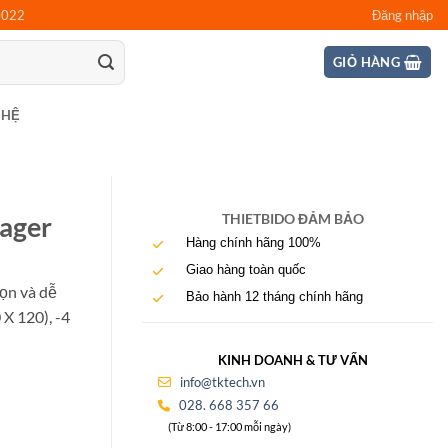
0022
Đăng nhập
GIỎ HÀNG
 HỆ
mager
THIETBIDO ĐẢM BẢO
Hàng chính hãng 100%
Giao hàng toàn quốc
gọn và dễ
Bảo hành 12 tháng chính hãng
 X 120), -4
KINH DOANH & TƯ VẤN
info@tktech.vn
028. 668 357 66
(Từ 8:00 - 17:00 mỗi ngày)