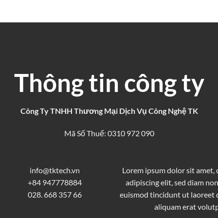
Thông tin công ty
Công Ty TNHH Thương Mại Dịch Vụ Công Nghệ TK
Mã Số Thuế: 0310 972 090
info@tktech.vn
Lorem ipsum dolor sit amet,
+84 947778884
adipiscing elit, sed diam 
028. 668 357 66
euismod tincidunt ut laoreet
aliquam erat volutp