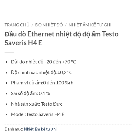
TRANG CHỦ
/
ĐO NHIỆT ĐỘ
/
NHIỆT ẨM KẾ TỰ GHI
Đầu dò Ethernet nhiệt độ độ ẩm Testo
Saveris H4 E
Dải đo nhiệt độ:-20 đến +70 °C
Độ chính xác nhiệt độ:±0,2 °C
Phạm vi độ ẩm:0 đến 100 %rh
Sai số độ ẩm: 0,1 %
Nhà sản xuất: Testo Đức
Model: testo Saveris H4 E
Danh mục:
Nhiệt ẩm kế tự ghi