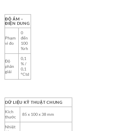
ĐỘ ẨM –
ĐIỆN DUNG
0
Phạm
đến
vi đo
100
%rh
0,1
Độ
% /
phân
0,1
giải
°Ctd
DỮ LIỆU KỸ THUẬT CHUNG
Kích
85 x 100 x 38 mm
thước
Nhiệt