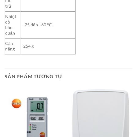
lưu
trữ
Nhiệt
độ
-25 đến +60 °C
bảo
quản
Cân
254 g
nặng
SẢN PHẨM TƯƠNG TỰ