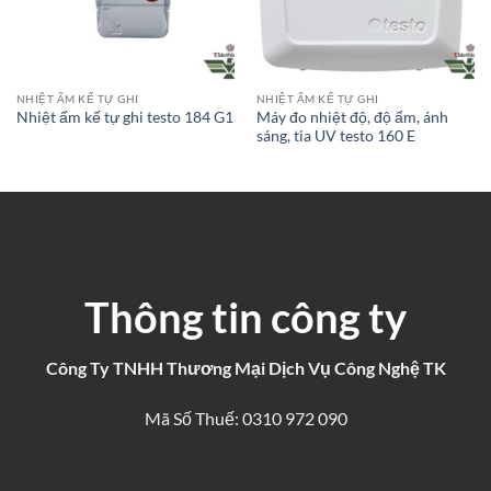
NHIỆT ẨM KẾ TỰ GHI
NHIỆT ẨM KẾ TỰ GHI
Máy đo nhiệt độ, độ ẩm, ánh
Nhiệt ẩm kế tự ghi testo 184 G1
sáng, tia UV testo 160 E
Thông tin công ty
Công Ty TNHH Thương Mại Dịch Vụ Công Nghệ TK
Mã Số Thuế: 0310 972 090