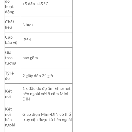
độ
+5 đến +45 °C
hoạt
động
Chất
Nhựa
liệu
Cấp
IP54
bảo vệ
Giá
treo
bao gồm
tường
Tỷ lệ
2 giây đến 24 giờ
đo
1 x đầu dò độ ẩm Ethernet
Kết
bên ngoài với ổ cắm Mini-
nối
DIN
Kết
nối
Giao diện Mini-DIN có thể
bên
truy cập được từ bên ngoài
ngoài