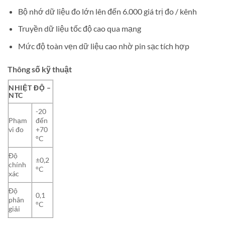
Bộ nhớ dữ liệu đo lớn lên đến 6.000 giá trị đo / kênh
Truyền dữ liệu tốc độ cao qua mạng
Mức độ toàn vẹn dữ liệu cao nhờ pin sạc tích hợp
Thông số kỹ thuật
NHIỆT ĐỘ –
NTC
-20
Phạm
đến
vi đo
+70
°C
Độ
±0,2
chính
°C
xác
Độ
0,1
phân
°C
giải