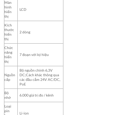
Màn
hình
LCD
hiển
thị
Kích
thước
2 dòng
hiển
thị
Chức
năng
7 đoạn với ký hiệu
hiển
thị
Bộ nguồn chính 6,3V
Nguồn
DC;Cách khác thông qua
cấp
các đầu cắm 24V AC/DC,
PoE
Bộ
6.000 giá trị đo / kênh
nhớ
Loại
pin
Li-ion