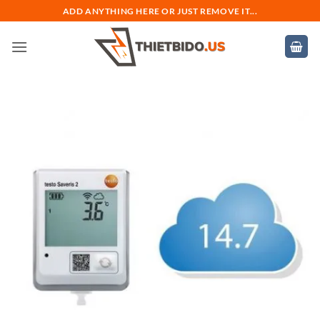
Bỏ
ADD ANYTHING HERE OR JUST REMOVE IT...
qua
nội
dung