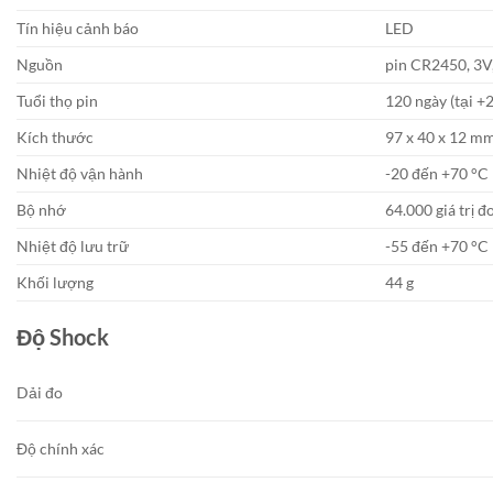
Tín hiệu cảnh báo
LED
Nguồn
pin CR2450, 3V,
Tuổi thọ pin
120 ngày (tại +
Kích thước
97 x 40 x 12 m
Nhiệt độ vận hành
-20 đến +70 °C
Bộ nhớ
64.000 giá trị đ
Nhiệt độ lưu trữ
-55 đến +70 °C
Khối lượng
44 g
Độ Shock
Dải đo
Độ chính xác