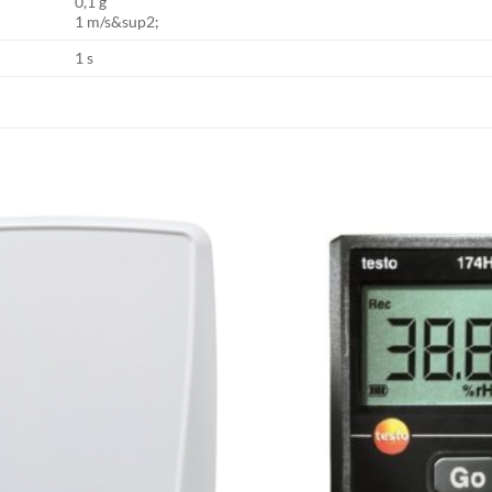
0,1 g
1 m/s&sup2;
1 s