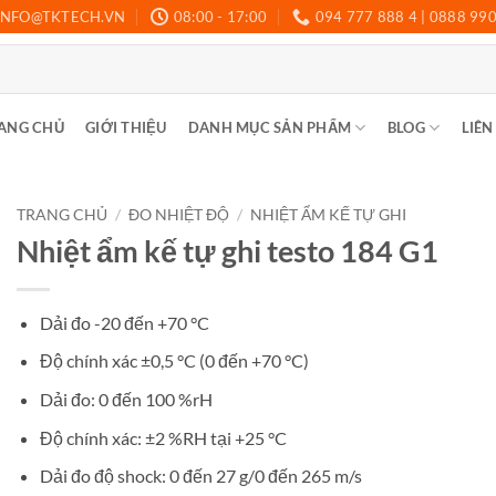
INFO@TKTECH.VN
08:00 - 17:00
094 777 888 4 | 0888 99
ANG CHỦ
GIỚI THIỆU
DANH MỤC SẢN PHẨM
BLOG
LIÊN
TRANG CHỦ
/
ĐO NHIỆT ĐỘ
/
NHIỆT ẨM KẾ TỰ GHI
Nhiệt ẩm kế tự ghi testo 184 G1
Dải đo -20 đến +70 °C
Độ chính xác ±0,5 °C (0 đến +70 °C)
Dải đo: 0 đến 100 %rH
Độ chính xác: ±2 %RH tại +25 °C
Dải đo độ shock: 0 đến 27 g/0 đến 265 m/s