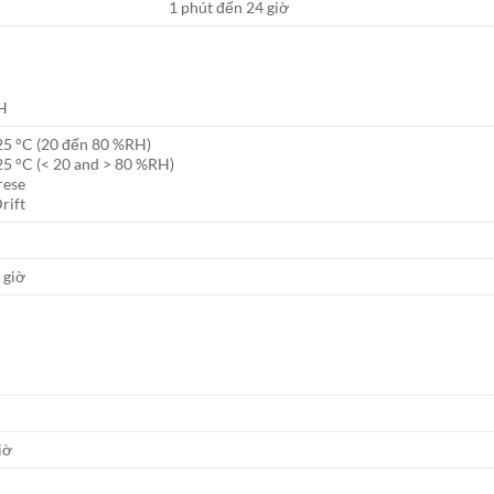
1 phút đến 24 giờ
rH
25 °C (20 đến 80 %RH)
5 °C (< 20 and > 80 %RH)
rese
rift
 giờ
iờ