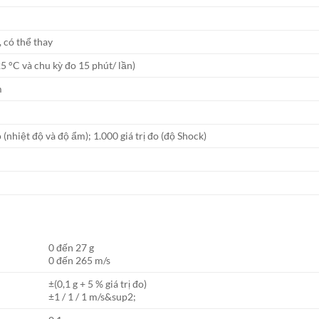
 có thể thay
25 °C và chu kỳ đo 15 phút/ lần)
m
o (nhiệt độ và độ ẩm); 1.000 giá trị đo (độ Shock)
0 đến 27 g
0 đến 265 m/s
±(0,1 g + 5 % giá trị đo)
±1 / 1 / 1 m/s&sup2;