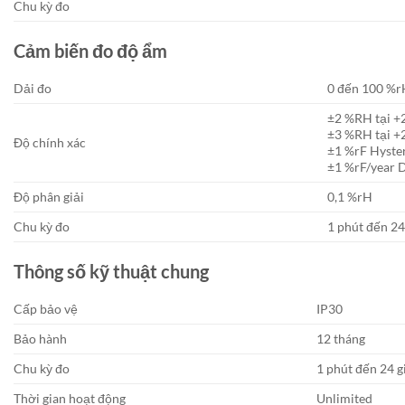
Chu kỳ đo
Cảm biến đo độ ẩm
Dải đo
0 đến 100 %
±2 %RH tại +
±3 %RH tại +2
Độ chính xác
±1 %rF Hyste
±1 %rF/year D
Độ phân giải
0,1 %rH
Chu kỳ đo
1 phút đến 24
Thông số kỹ thuật chung
Cấp bảo vệ
IP30
Bảo hành
12 tháng
Chu kỳ đo
1 phút đến 24 g
Thời gian hoạt động
Unlimited