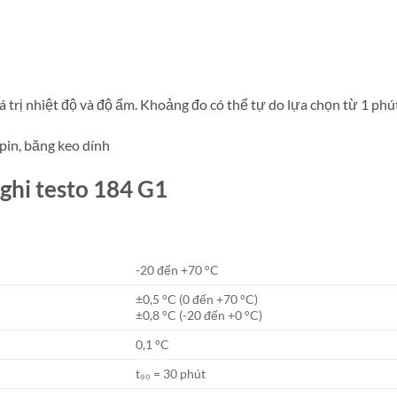
iá trị nhiệt độ và độ ẩm. Khoảng đo có thể tự do lựa chọn từ 1 phú
pin, băng keo dính
 ghi testo 184 G1
-20 đến +70 °C
±0,5 °C (0 đến +70 °C)
±0,8 °C (-20 đến +0 °C)
0,1 °C
t₉₀ = 30 phút