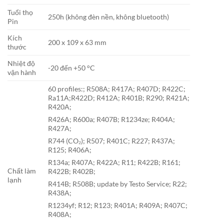
Tuổi thọ
250h (không đèn nền, không bluetooth)
Pin
Kích
200 x 109 x 63 mm
thước
Nhiệt độ
-20 đến +50 °C
vận hành
60 profiles:; R508A; R417A; R407D; R422C;
Ra11A;R422D; R412A; R401B; R290; R421A;
R420A;
R426A; R600a; R407B; R1234ze; R404A;
R427A;
R744 (CO₂); R507; R401C; R227; R437A;
R125; R406A;
R134a; R407A; R422A; R11; R422B; R161;
Chất làm
R422B; R402B;
lạnh
R414B; R508B; update by Testo Service; R22;
R438A;
R1234yf; R12; R123; R401A; R409A; R407C;
R408A;