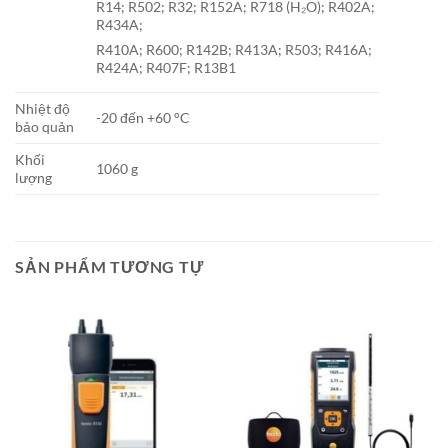
R14; R502; R32; R152A; R718 (H₂O); R402A;
R434A;
R410A; R600; R142B; R413A; R503; R416A;
R424A; R407F; R13B1
Nhiệt độ
-20 đến +60 °C
bảo quản
Khối
1060 g
lượng
SẢN PHẨM TƯƠNG TỰ