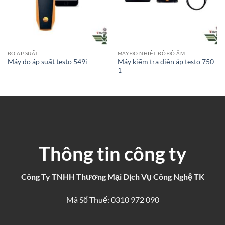
ĐO ÁP SUẤT
MÁY ĐO NHIỆT ĐỘ ĐỘ ẨM
Máy kiểm tra điện áp testo 750-
Máy đo áp suất testo 549i
1
Thông tin công ty
Công Ty TNHH Thương Mại Dịch Vụ Công Nghệ TK
Mã Số Thuế: 0310 972 090