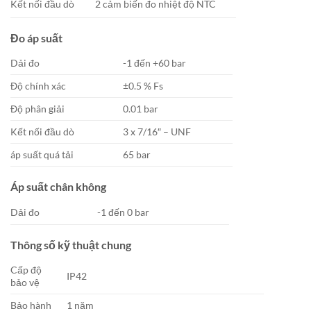
Kết nối đầu dò
2 cảm biến đo nhiệt độ NTC
Đo áp suất
Dải đo
-1 đến +60 bar
Độ chính xác
±0.5 % Fs
Độ phân giải
0.01 bar
Kết nối đầu dò
3 x 7/16″ – UNF
áp suất quá tải
65 bar
Áp suất chân không
Dải đo
-1 đến 0 bar
Thông số kỹ thuật chung
Cấp độ
IP42
bảo vệ
Bảo hành
1 năm