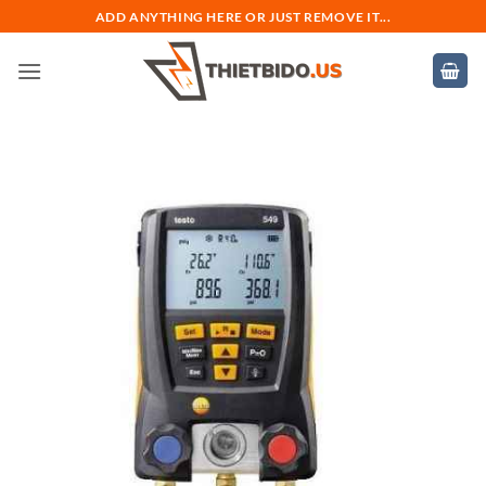
Bỏ
ADD ANYTHING HERE OR JUST REMOVE IT...
qua
nội
dung