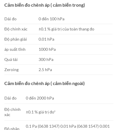
Cảm biến đo chênh áp ( cảm biến trong)
Dải đo
0 đến 100 hPa
Độ chính xác
±0.1 % giá trị của toàn thang đo
Độ phân giải
0.01 hPa
áp suất tĩnh
1000 hPa
Quá tải
300 hPa
Zeroing
2.5 hPa
Cảm biến đo chênh áp ( cảm biến ngoài)
Dải đo
0 đến 2000 hPa
Độ chính
±0.1 % giá trị đo*
xác
0.1 Pa (0638 1347) 0.01 hPa (0638 1547) 0.001
Độ phân