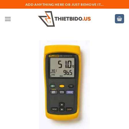
Bỏ
ADD ANYTHING HERE OR JUST REMOVE IT...
qua
nội
dung