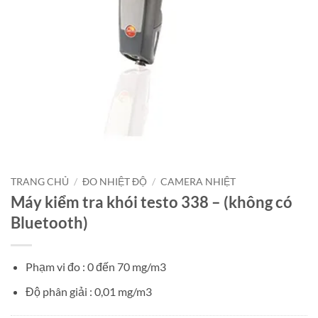
TRANG CHỦ
/
ĐO NHIỆT ĐỘ
/
CAMERA NHIỆT
Máy kiểm tra khói testo 338 – (không có
Bluetooth)
Phạm vi đo : 0 đến 70 mg/m3
Độ phân giải : 0,01 mg/m3