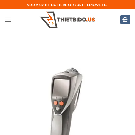
Bỏ
ADD ANYTHING HERE OR JUST REMOVE IT...
qua
nội
dung