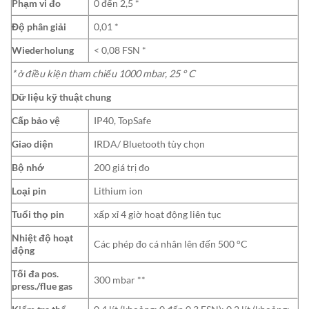
Phạm vi đo
0 đến 2,5 *
Độ phân giải
0,01 *
Wiederholung
< 0,08 FSN *
* ở điều kiện tham chiếu 1000 mbar, 25 ° C
Dữ liệu kỹ thuật chung
Cấp bảo vệ
IP40, TopSafe
Giao diện
IRDA/ Bluetooth tùy chọn
Bộ nhớ
200 giá trị đo
Loại pin
Lithium ion
Tuổi thọ pin
xấp xỉ 4 giờ hoạt động liên tục
Nhiệt độ hoạt
Các phép đo cá nhân lên đến 500 °C
động
Tối đa pos.
300 mbar **
press./flue gas