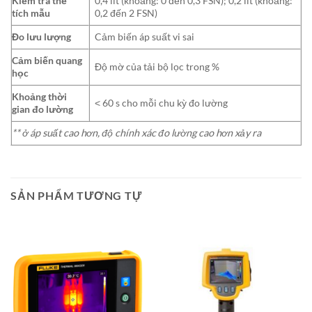
Kiểm tra thể
0,4 lít (khoảng: 0 đến 0,3 FSN); 0,2 lít (khoảng:
tích mẫu
0,2 đến 2 FSN)
Đo lưu lượng
Cảm biến áp suất vi sai
Cảm biến quang
Độ mờ của tải bộ lọc trong %
học
Khoảng thời
˂ 60 s cho mỗi chu kỳ đo lường
gian đo lường
** ở áp suất cao hơn, độ chính xác đo lường cao hơn xảy ra
SẢN PHẨM TƯƠNG TỰ