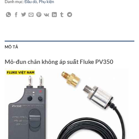
Danh mục:
Đầu dò
,
Phụ kiện
MÔ TẢ
Mô-đun chân không áp suất Fluke PV350