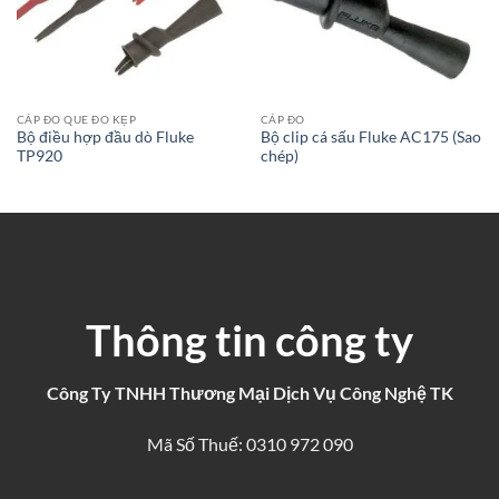
CÁP ĐO QUE ĐO KẸP
CÁP ĐO
Bộ điều hợp đầu dò Fluke
Bộ clip cá sấu Fluke AC175 (Sao
TP920
chép)
Thông tin công ty
Công Ty TNHH Thương Mại Dịch Vụ Công Nghệ TK
Mã Số Thuế: 0310 972 090