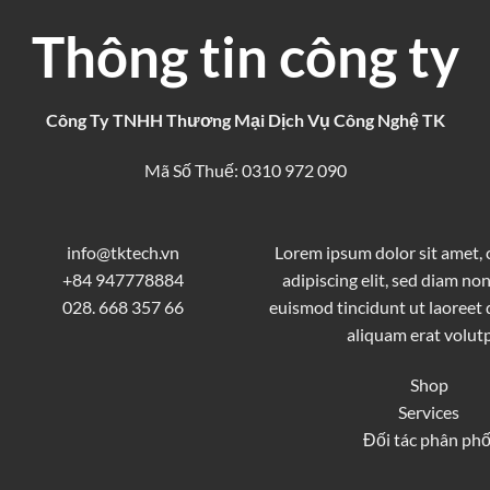
Thông tin công ty
Công Ty TNHH Thương Mại Dịch Vụ Công Nghệ TK
Mã Số Thuế: 0310 972 090
info@tktech.vn
Lorem ipsum dolor sit amet,
+84 947778884
adipiscing elit, sed diam 
028. 668 357 66
euismod tincidunt ut laoreet
aliquam erat volutp
Shop
Services
Đối tác phân phố