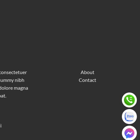
 consectetuer
About
nonummy nibh
Contact
 dolore magna
at.
i