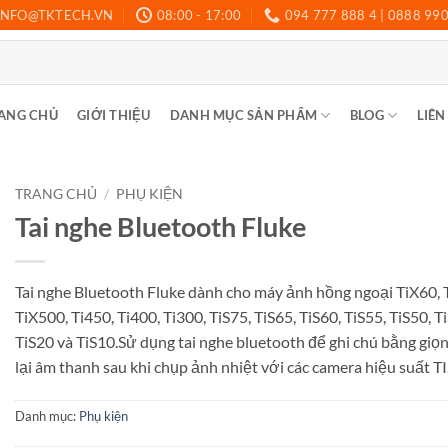
INFO@TKTECH.VN
08:00 - 17:00
094 777 888 4 | 0888 99
ANG CHỦ
GIỚI THIỆU
DANH MỤC SẢN PHẨM
BLOG
LIÊN
TRANG CHỦ
/
PHỤ KIỆN
Tai nghe Bluetooth Fluke
Tai nghe Bluetooth Fluke dành cho máy ảnh hồng ngoại TiX60, 
TiX500, Ti450, Ti400, Ti300, TiS75, TiS65, TiS60, TiS55, TiS50, T
TiS20 và TiS10.Sử dụng tai nghe bluetooth để ghi chú bằng giọn
lại âm thanh sau khi chụp ảnh nhiệt với các camera hiệu suất TI
Danh mục:
Phụ kiện