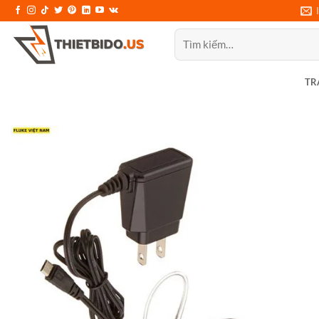
Bỏ
qua
Tìm
nội
kiếm:
dung
TR