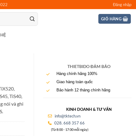
0022
Đăng nhập
GIỎ HÀNG
 HỆ
THIETBIDO ĐẢM BẢO
Hàng chính hãng 100%
Giao hàng toàn quốc
TiX520,
Bảo hành 12 tháng chính hãng
iS45, TiS40,
g nói và ghi
KINH DOANH & TƯ VẤN
S.
info@tktech.vn
028. 668 357 66
(Từ 8:00 - 17:00 mỗi ngày)