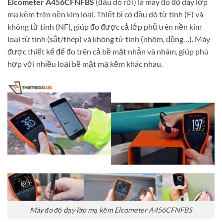
Elcometer A456CFNFBS
(đầu dò rời) là máy đo độ dày lớp
mạ kẽm trên nền kim loại. Thiết bị có đầu dò từ tính (F) và
không từ tính (NF), giúp đo được cả lớp phủ trên nền kim
loại từ tính (sắt/thép) và không từ tính (nhôm, đồng…). Máy
được thiết kế để đo trên cả bề mặt nhẵn và nhám, giúp phù
hợp với nhiều loại bề mặt mạ kẽm khác nhau.
Máy đo độ dạy lớp mạ kẽm Elcometer A456CFNFBS