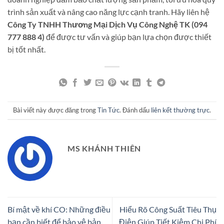
trình sản xuất và nâng cao năng lực cạnh tranh. Hãy liên hệ
Công Ty TNHH Thương Mại Dịch Vụ Công Nghệ TK (094
777 888 4)
để được tư vấn và giúp bạn lựa chọn được thiết
bị tốt nhất.
Bài viết này được đăng trong
Tin Tức
. Đánh dấu
liên kết thường trực
.
MS KHÁNH THIÊN
Bí mật về khí CO: Những điều
Hiểu Rõ Công Suất Tiêu Thụ
bạn cần biết để bảo vệ bản
Điện Giúp Tiết Kiệm Chi Phí