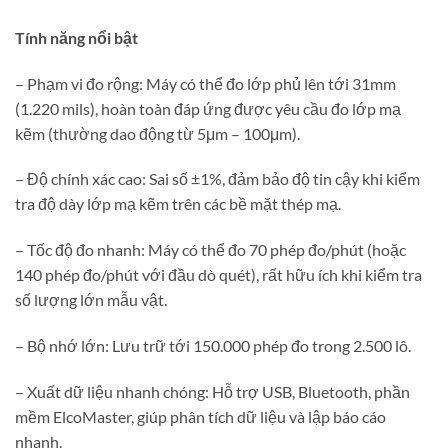
Tính năng nổi bật
– Phạm vi đo rộng: Máy có thể đo lớp phủ lên tới 31mm
(1.220 mils), hoàn toàn đáp ứng được yêu cầu đo lớp mạ
kẽm (thường dao động từ 5μm – 100μm).
– Độ chính xác cao: Sai số ±1%, đảm bảo độ tin cậy khi kiểm
tra độ dày lớp mạ kẽm trên các bề mặt thép mạ.
– Tốc độ đo nhanh: Máy có thể đo 70 phép đo/phút (hoặc
140 phép đo/phút với đầu dò quét), rất hữu ích khi kiểm tra
số lượng lớn mẫu vật.
– Bộ nhớ lớn: Lưu trữ tới 150.000 phép đo trong 2.500 lô.
– Xuất dữ liệu nhanh chóng: Hỗ trợ USB, Bluetooth, phần
mềm ElcoMaster, giúp phân tích dữ liệu và lập báo cáo
nhanh.