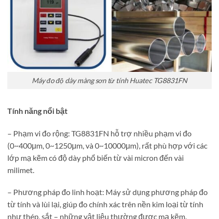
Máy đo độ dày màng sơn từ tính Huatec TG8831FN
Tính năng nổi bật
– Phạm vi đo rộng: TG8831FN hỗ trợ nhiều phạm vi đo
(0~400μm, 0~1250μm, và 0~10000μm), rất phù hợp với các
lớp mạ kẽm có độ dày phổ biến từ vài micron đến vài
milimet.
– Phương pháp đo linh hoạt: Máy sử dụng phương pháp đo
từ tính và lùi lại, giúp đo chính xác trên nền kim loại từ tính
như thép, sắt – những vật liệu thường được mạ kẽm.