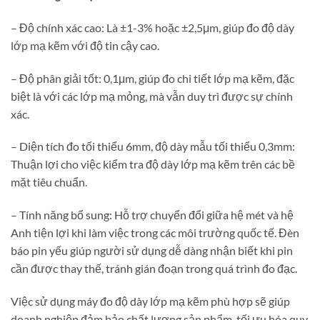
– Độ chính xác cao: Là ±1-3% hoặc ±2,5μm, giúp đo độ dày
lớp mạ kẽm với độ tin cậy cao.
– Độ phân giải tốt: 0,1μm, giúp đo chi tiết lớp mạ kẽm, đặc
biệt là với các lớp mạ mỏng, mà vẫn duy trì được sự chính
xác.
– Diện tích đo tối thiểu 6mm, độ dày mẫu tối thiểu 0,3mm:
Thuận lợi cho việc kiểm tra độ dày lớp mạ kẽm trên các bề
mặt tiêu chuẩn.
– Tính năng bổ sung: Hỗ trợ chuyển đổi giữa hệ mét và hệ
Anh tiện lợi khi làm việc trong các môi trường quốc tế. Đèn
báo pin yếu giúp người sử dụng dễ dàng nhận biết khi pin
cần được thay thế, tránh gián đoạn trong quá trình đo đạc.
Việc sử dụng máy đo độ dày lớp mạ kẽm phù hợp sẽ giúp
doanh nghiệp đảm bảo chất lượng sản phẩm, tối ưu hóa quy