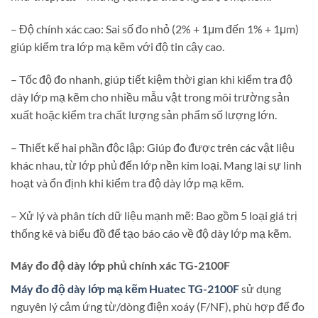
– Độ chính xác cao: Sai số đo nhỏ (2% + 1μm đến 1% + 1μm)
giúp kiểm tra lớp mạ kẽm với độ tin cậy cao.
– Tốc độ đo nhanh, giúp tiết kiệm thời gian khi kiểm tra độ
dày lớp mạ kẽm cho nhiều mẫu vật trong môi trường sản
xuất hoặc kiểm tra chất lượng sản phẩm số lượng lớn.
– Thiết kế hai phần độc lập: Giúp đo được trên các vật liệu
khác nhau, từ lớp phủ đến lớp nền kim loại. Mang lại sự linh
hoạt và ổn định khi kiểm tra độ dày lớp mạ kẽm.
– Xử lý và phân tích dữ liệu mạnh mẽ: Bao gồm 5 loại giá trị
thống kê và biểu đồ để tạo báo cáo về độ dày lớp mạ kẽm.
Máy đo độ dày lớp phủ chính xác TG-2100F
Máy đo độ dày lớp mạ kẽm Huatec TG-2100F
sử dụng
nguyên lý cảm ứng từ/dòng điện xoáy (F/NF), phù hợp để đo