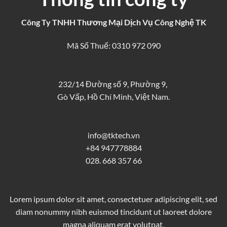
Công Ty TNHH Thương Mại Dịch Vụ Công Nghệ TK
Mã Số Thuế: 0310 972 090
232/14 Đường số 9, Phường 9,
Gò Vấp, Hồ Chí Minh, Việt Nam.
info@tktech.vn
+84 947778884
028. 668 357 66
Lorem ipsum dolor sit amet, consectetuer adipiscing elit, sed
diam nonummy nibh euismod tincidunt ut laoreet dolore
magna aliquam erat volutpat.