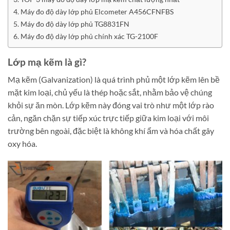
Máy đo độ dày lớp phủ Elcometer A456CFNFBS
Máy đo độ dày lớp phủ TG8831FN
Máy đo độ dày lớp phủ chính xác TG-2100F
Lớp mạ kẽm là gì?
Mạ kẽm (Galvanization) là quá trình phủ một lớp kẽm lên bề
mặt kim loại, chủ yếu là thép hoặc sắt, nhằm bảo vệ chúng
khỏi sự ăn mòn. Lớp kẽm này đóng vai trò như một lớp rào
cản, ngăn chặn sự tiếp xúc trực tiếp giữa kim loại với môi
trường bên ngoài, đặc biệt là không khí ẩm và hóa chất gây
oxy hóa.