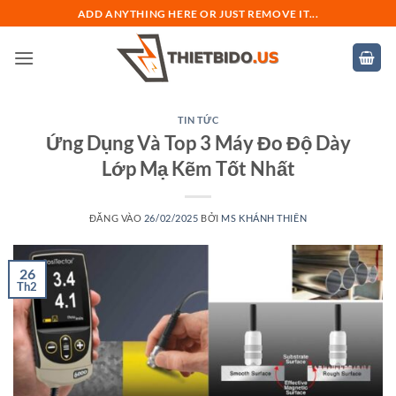
Bỏ
ADD ANYTHING HERE OR JUST REMOVE IT...
qua
nội
dung
TIN TỨC
Ứng Dụng Và Top 3 Máy Đo Độ Dày
Lớp Mạ Kẽm Tốt Nhất
ĐĂNG VÀO
26/02/2025
BỞI
MS KHÁNH THIÊN
26
Th2