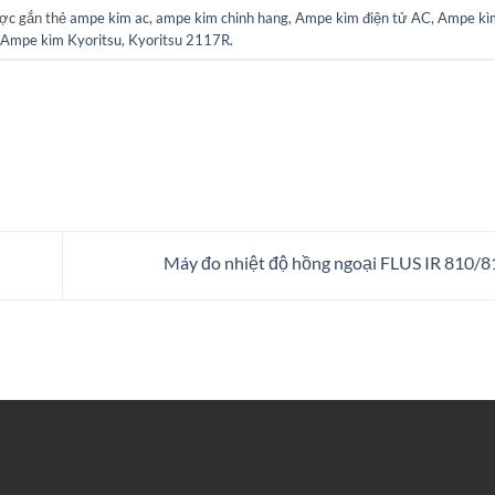
ợc gắn thẻ
ampe kim ac
,
ampe kim chinh hang
,
Ampe kìm điện tử AC
,
Ampe kìm
Ampe kìm Kyoritsu
,
Kyoritsu 2117R
.
Máy đo nhiệt độ hồng ngoại FLUS IR 810/