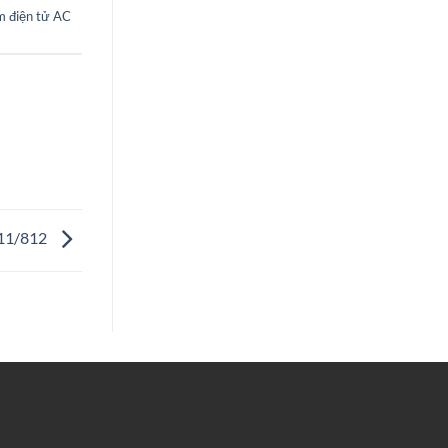
 điện tử AC
811/812