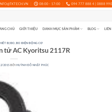
INFO@TKTECH.VN
08:00 - 17:00
094 777 888 4 | 0888 99
ANG CHỦ
GIỚI THIỆU
DANH MỤC SẢN PHẨM
BLOG
LIÊN
HIẾT BỊ ĐO
,
ĐO ĐIỆN ĐỘNG CƠ
n tử AC Kyoritsu 2117R
12/2015
BỞI
HUỲNH ĐỖ NHẬT PHÚC