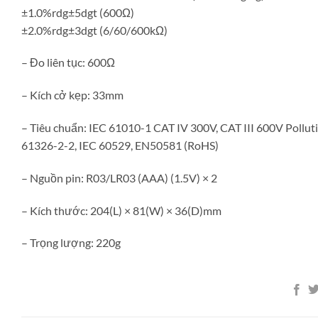
±1.0%rdg±5dgt (600Ω)
±2.0%rdg±3dgt (6/60/600kΩ)
– Đo liên tục: 600Ω
– Kích cở kẹp: 33mm
– Tiêu chuẩn: IEC 61010-1 CAT IV 300V, CAT III 600V Pollu
61326-2-2, IEC 60529, EN50581 (RoHS)
– Nguồn pin: R03/LR03 (AAA) (1.5V) × 2
– Kích thước: 204(L) × 81(W) × 36(D)mm
– Trọng lượng: 220g