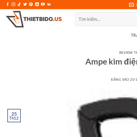
Bỏ
qua
Tìm
nội
kiếm:
dung
TR
REVIEW T
Ampe kìm điệ
ĐĂNG VÀO
25/
25
Th12