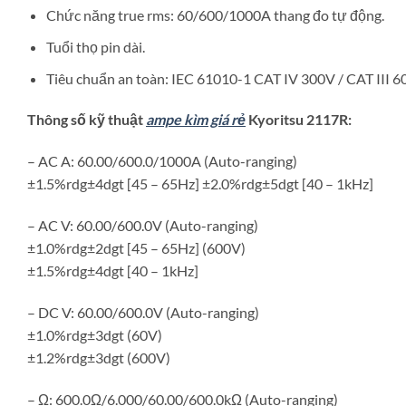
Chức năng true rms: 60/600/1000A thang đo tự động.
Tuổi thọ pin dài.
Tiêu chuẩn an toàn: IEC 61010-1 CAT IV 300V / CAT III 
Thông số kỹ thuật
ampe kìm giá rẻ
Kyoritsu 2117R:
– AC A: 60.00/600.0/1000A (Auto-ranging)
±1.5%rdg±4dgt [45 – 65Hz] ±2.0%rdg±5dgt [40 – 1kHz]
– AC V: 60.00/600.0V (Auto-ranging)
±1.0%rdg±2dgt [45 – 65Hz] (600V)
±1.5%rdg±4dgt [40 – 1kHz]
– DC V: 60.00/600.0V (Auto-ranging)
±1.0%rdg±3dgt (60V)
±1.2%rdg±3dgt (600V)
– Ω: 600.0Ω/6.000/60.00/600.0kΩ (Auto-ranging)