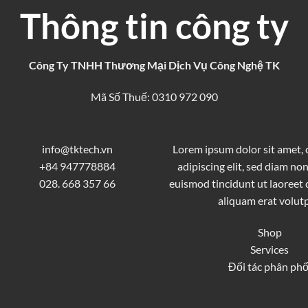
Thông tin công ty
Công Ty TNHH Thương Mại Dịch Vụ Công Nghệ TK
Mã Số Thuế: 0310 972 090
info@tktech.vn
Lorem ipsum dolor sit amet,
+84 947778884
adipiscing elit, sed diam 
028. 668 357 66
euismod tincidunt ut laoreet
aliquam erat volutp
Shop
Services
Đối tác phân phố