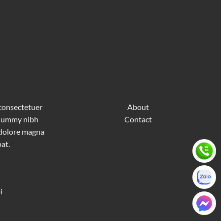
 consectetuer
About
nonummy nibh
Contact
 dolore magna
at.
i