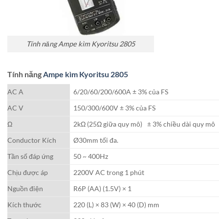
Tính năng Ampe kìm Kyoritsu 2805
Tính năng
Ampe kìm Kyoritsu 2805
AC A
6/20/60/200/600A ± 3% của FS
AC V
150/300/600V ± 3% của FS
Ω
2kΩ (25Ω giữa quy mô)
|
± 3% chiều dài quy mô
Conductor Kích
Ø30mm tối đa.
Tần số đáp ứng
50 ~ 400Hz
Chịu được áp
2200V AC trong 1 phút
Nguồn điện
R6P (AA) (1.5V) × 1
Kích thước
220 (L) × 83 (W) × 40 (D) mm