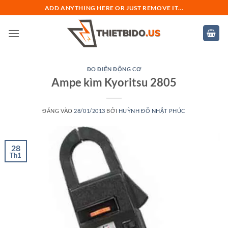
Bỏ
ADD ANYTHING HERE OR JUST REMOVE IT...
qua
nội
dung
ĐO ĐIỆN ĐỘNG CƠ
Ampe kìm Kyoritsu 2805
ĐĂNG VÀO
28/01/2013
BỞI
HUỲNH ĐỖ NHẬT PHÚC
28
Th1