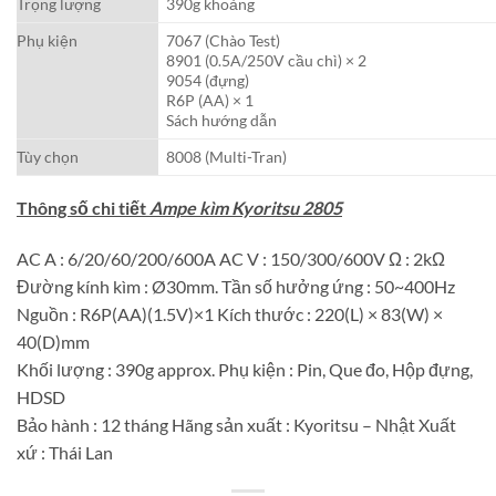
Trọng lượng
390g khoảng
Phụ kiện
7067 (Chào Test)
8901 (0.5A/250V cầu chì) × 2
9054 (đựng)
R6P (AA) × 1
Sách hướng dẫn
Tùy chọn
8008 (Multi-Tran)
Thông số chi tiết
Ampe kìm Kyoritsu 2805
AC A : 6/20/60/200/600A AC V : 150/300/600V Ω : 2kΩ
Đường kính kìm : Ø30mm. Tần số hưởng ứng : 50~400Hz
Nguồn : R6P(AA)(1.5V)×1 Kích thước : 220(L) × 83(W) ×
40(D)mm
Khối lượng : 390g approx. Phụ kiện : Pin, Que đo, Hộp đựng,
HDSD
Bảo hành : 12 tháng Hãng sản xuất : Kyoritsu – Nhật Xuất
xứ : Thái Lan