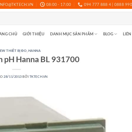
INFO@TKTECH.VN
08:00 - 17:00
094 777 888 4 | 0888 99
ANG CHỦ
GIỚI THIỆU
DANH MỤC SẢN PHẨM
BLOG
LIÊN
EW THIẾT BỊ ĐO
,
HANNA
ển pH Hanna BL 931700
ÀO
28/11/2013
BỞI
TKTECH.VN