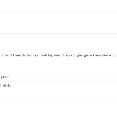
= rơle ON nếu đo lường> thiết lập điểm
tiếp xúc gần gũi
= kiềm liều = ch
0 phút
 tối đa