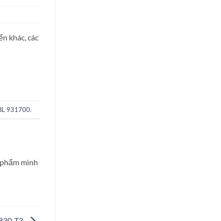
n khác, các
BL 931700
.
n phẩm mình
 830-T3