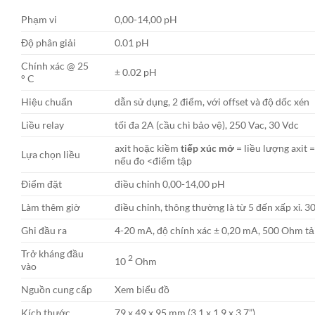
Phạm vi
0,00-14,00 pH
Độ phân giải
0.01 pH
Chính xác @ 25
± 0.02 pH
° C
Hiệu chuẩn
dẫn sử dụng, 2 điểm, với offset và độ dốc xén
Liều relay
tối đa 2A (cầu chì bảo vệ), 250 Vac, 30 Vdc
axit hoặc kiềm
tiếp xúc mở
= liều lượng axit 
Lựa chọn liều
nếu đo <điểm tập
Điểm đặt
điều chỉnh 0,00-14,00 pH
Làm thêm giờ
điều chỉnh, thông thường là từ 5 đến xấp xỉ. 3
Ghi đầu ra
4-20 mA, độ chính xác ± 0,20 mA, 500 Ohm tải
Trở kháng đầu
2
10
Ohm
vào
Nguồn cung cấp
Xem biểu đồ
Kích thước
79 x 49 x 95 mm (3.1 x 1.9 x 3.7”)