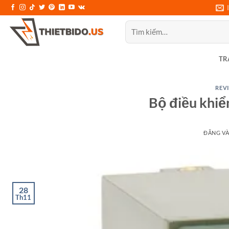
Bỏ
qua
Tìm
nội
kiếm:
dung
TR
REVI
Bộ điều khi
ĐĂNG V
28
Th11