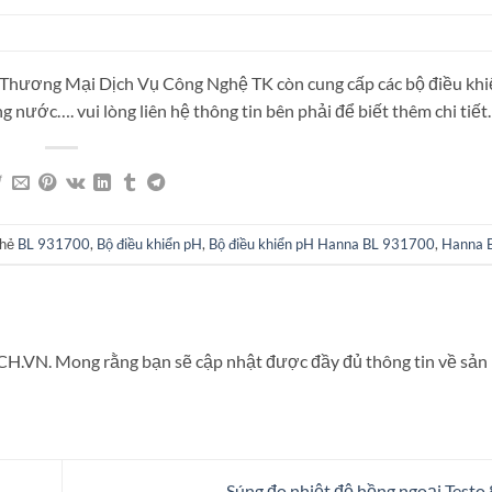
hương Mại Dịch Vụ Công Nghệ TK còn cung cấp các bộ điều khiể
g nước…. vui lòng liên hệ thông tin bên phải để biết thêm chi tiết.
thẻ
BL 931700
,
Bộ điều khiển pH
,
Bộ điều khiển pH Hanna BL 931700
,
Hanna 
CH.VN. Mong rằng bạn sẽ cập nhật được đầy đủ thông tin về sả
Súng đo nhiệt độ hồng ngoại Testo