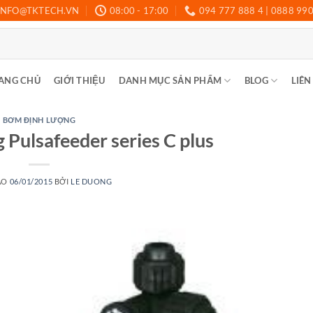
INFO@TKTECH.VN
08:00 - 17:00
094 777 888 4 | 0888 99
ANG CHỦ
GIỚI THIỆU
DANH MỤC SẢN PHẨM
BLOG
LIÊN
BƠM ĐỊNH LƯỢNG
Pulsafeeder series C plus
ÀO
06/01/2015
BỞI
LE DUONG