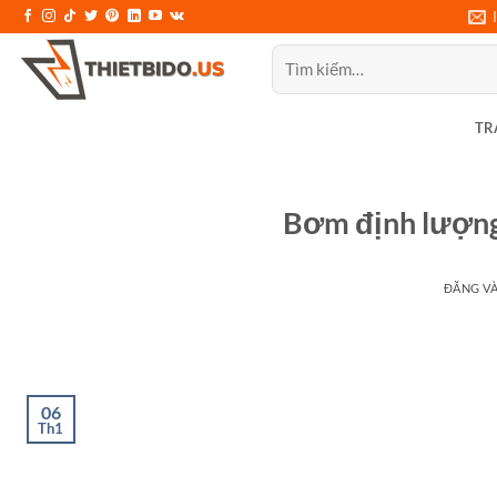
Bỏ
qua
Tìm
nội
kiếm:
dung
TR
Bơm định lượng 
ĐĂNG V
06
Th1