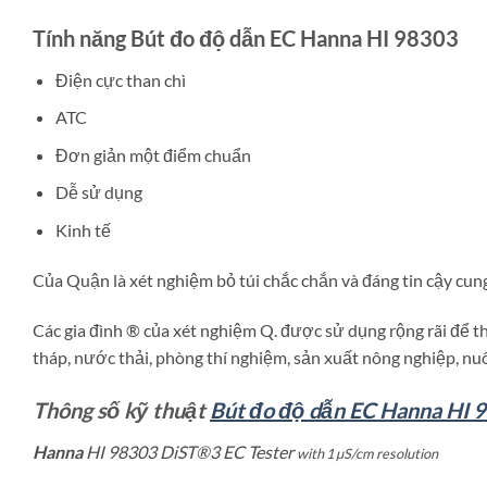
Tính năng Bút đo độ dẫn EC Hanna HI 98303
Điện cực than chì
ATC
Đơn giản một điểm chuẩn
Dễ sử dụng
Kinh tế
Của Quận là xét nghiệm bỏ túi chắc chắn và đáng tin cậy cun
Các gia đình ® của xét nghiệm Q. được sử dụng rộng rãi để 
tháp, nước thải, phòng thí nghiệm, sản xuất nông nghiệp, nuô
Thông số kỹ thuật
Bút đo độ dẫn EC Hanna HI 
Hanna
HI 98303 DiST®3 EC Tester
with 1 µS/cm resolution