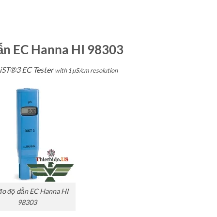
ẫn EC Hanna HI 98303
iST®3 EC Tester
with 1 µS/cm resolution
đo độ dẫn EC Hanna HI
98303