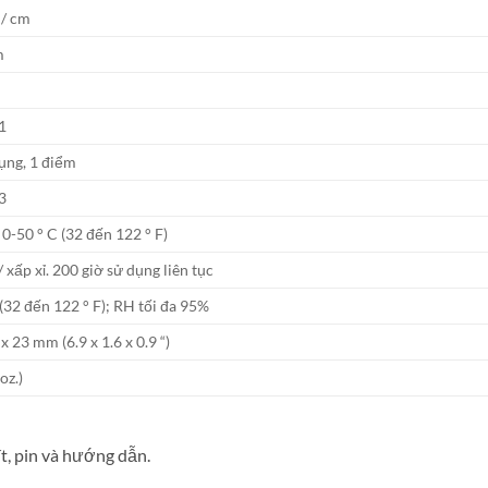
 / cm
m
1
ụng, 1 điểm
3
 0-50 ° C (32 đến 122 ° F)
/ xấp xỉ. 200 giờ sử dụng liên tục
 (32 đến 122 ° F); RH tối đa 95%
x 23 mm (6.9 x 1.6 x 0.9 “)
oz.)
t, pin và hướng dẫn.