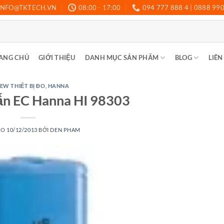
INFO@TKTECH.VN
08:00 - 17:00
094 777 888 4 | 0888 99
ANG CHỦ
GIỚI THIỆU
DANH MỤC SẢN PHẨM
BLOG
LIÊN
EW THIẾT BỊ ĐO
,
HANNA
ẫn EC Hanna HI 98303
ÀO
10/12/2013
BỞI
DEN PHAM