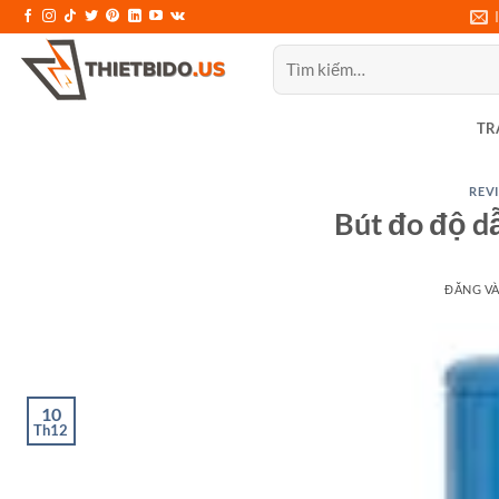
Bỏ
qua
Tìm
nội
kiếm:
dung
TR
REVI
Bút đo độ d
ĐĂNG V
10
Th12