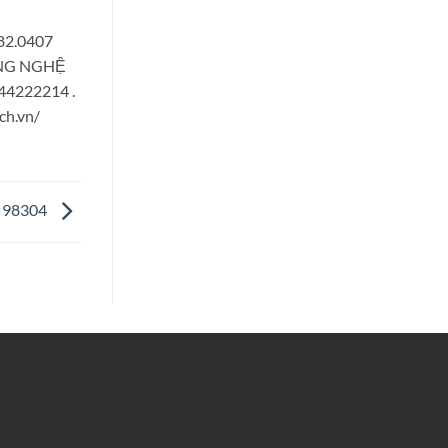
882.0407
CÔNG NGHỆ
944222214 .
ch.vn/
I 98304