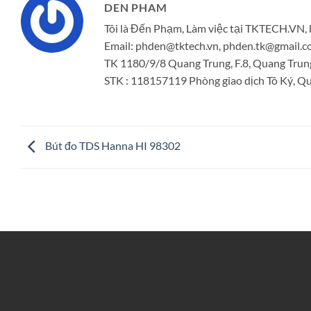
DEN PHAM
Tôi là Đến Phạm, Làm việc tại TKTECH.VN, 
Email: phden@tktech.vn, phden.tk@gmail
TK 1180/9/8 Quang Trung, F.8, Quang Trun
STK : 118157119 Phòng giao dịch Tô Ký, Quậ
Bút đo TDS Hanna HI 98302