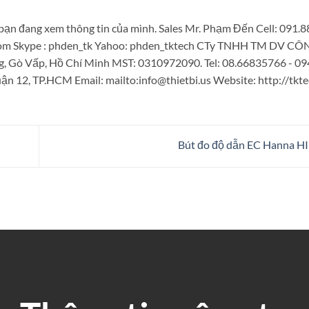
bạn đang xem thông tin của mình. Sales Mr. Phạm Đến Cell: 091.
.com Skype : phden_tk Yahoo: phden_tktech CTy TNHH TM DV 
g, Gò Vấp, Hồ Chí Minh MST: 0310972090. Tel: 08.66835766 - 0
n 12, TP.HCM Email: mailto:info@thietbi.us Website: http://tkte
Bút đo độ dẫn EC Hanna H