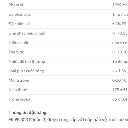
Phạm vi
1999 ms
Độ phân giải
1 ms / c
Độ chính xác
± 2% FS
Giải pháp hiệu chuẩn
HI 70.03
Hiệu chuẩn
dẫn sử d
Thăm dò
HI 73.30
Nhiệt độ bồi thường
Tự động,
Loại pin / cuộc sống
4 x 1.5V 
Môi trường
0-50 ° C
Kích thước
175 x 41 
Trọng lượng
95 g (3.4 
Thông tin đặt hàng:
HI 98.303 (Quận 3) được cung cấp với nắp bảo vệ, tuốc nơ ví