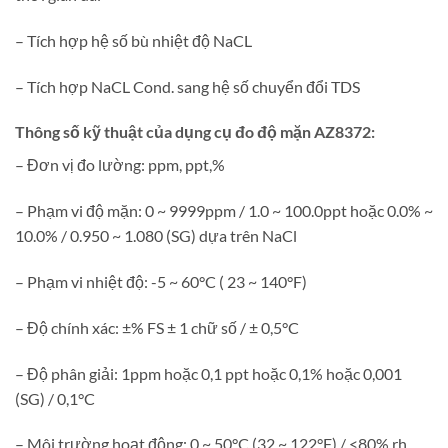
– Tích hợp hệ số bù nhiệt độ NaCL
– Tích hợp NaCL Cond. sang hệ số chuyển đổi TDS
Thông số kỹ thuật của dụng cụ đo độ mặn AZ8372:
– Đơn vị đo lường: ppm, ppt,%
– Phạm vi độ mặn: 0 ~ 9999ppm / 1.0 ~ 100.0ppt hoặc 0.0% ~
10.0% / 0.950 ~ 1.080 (SG) dựa trên NaCl
– Phạm vi nhiệt độ: -5 ~ 60°C ( 23 ~ 140°F)
– Độ chính xác: ±% FS ± 1 chữ số / ± 0,5°C
– Độ phân giải: 1ppm hoặc 0,1 ppt hoặc 0,1% hoặc 0,001
(SG) / 0,1°C
– Môi trường hoạt động: 0 ~ 50°C (32 ~ 122°F) / <80% rh