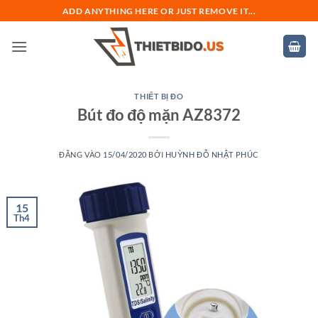
Bỏ
ADD ANYTHING HERE OR JUST REMOVE IT...
qua
nội
dung
THIẾT BỊ ĐO
Bút đo độ mặn AZ8372
ĐĂNG VÀO
15/04/2020
BỞI
HUỲNH ĐỖ NHẬT PHÚC
15
Th4