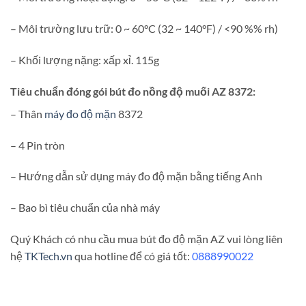
– Môi trường lưu trữ: 0 ~ 60°C (32 ~ 140°F) / <90 %% rh)
– Khối lượng nặng: xấp xỉ. 115g
Tiêu chuẩn đóng gói bút đo nồng độ muối AZ 8372:
– Thân
máy đo độ mặn
8372
– 4 Pin tròn
– Hướng dẫn sử dụng máy đo độ mặn bằng tiếng Anh
– Bao bì tiêu chuẩn của nhà máy
Quý Khách có nhu cầu mua bút đo độ mặn AZ vui lòng liên
hệ
TKTech.vn
qua hotline để có giá tốt:
0888990022