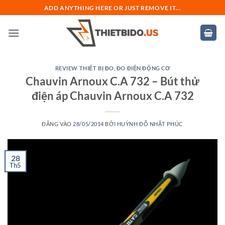
Bỏ
ADD ANYTHING HERE OR JUST REMOVE IT...
qua
nội
dung
REVIEW THIẾT BỊ ĐO
,
ĐO ĐIỆN ĐỘNG CƠ
Chauvin Arnoux C.A 732 – Bút thử
điện áp Chauvin Arnoux C.A 732
ĐĂNG VÀO
28/05/2014
BỞI
HUỲNH ĐỖ NHẬT PHÚC
28
Th5