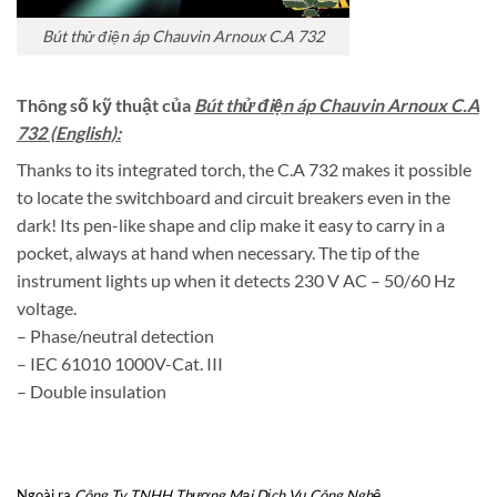
Bút thử điện áp Chauvin Arnoux C.A 732
Thông số kỹ thuật của
Bút thử điện áp Chauvin Arnoux C.A
732
(English):
Thanks to its integrated torch, the C.A 732 makes it possible
to locate the switchboard and circuit breakers even in the
dark! Its pen-like shape and clip make it easy to carry in a
pocket, always at hand when necessary. The tip of the
instrument lights up when it detects 230 V AC – 50/60 Hz
voltage.
– Phase/neutral detection
– IEC 61010 1000V-Cat. III
– Double insulation
Ngoài ra
Công Ty TNHH Thương Mại Dịch Vụ Công Nghệ