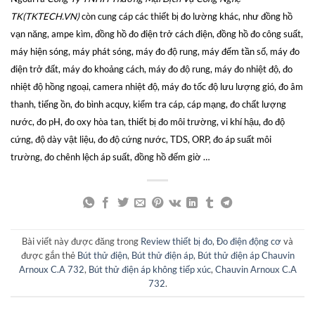
TK(TKTECH.VN)
còn cung cáp các thiết bị đo lường khác, như đồng hồ
vạn năng, ampe kìm, đồng hồ đo điện trở cách điện, đồng hồ đo công suất,
máy hiện sóng, máy phát sóng, máy đo độ rung, máy đếm tần số, máy đo
điện trở đất, máy đo khoảng cách, máy đo độ rung, máy đo nhiệt độ, đo
nhiệt độ hồng ngoại, camera nhiệt độ, máy đo tốc độ lưu lượng gió, đo âm
thanh, tiếng ồn, đo bình acquy, kiểm tra cáp, cáp mạng, đo chất lượng
nước, đo pH, đo oxy hòa tan, thiết bị đo môi trường, vi khí hậu, đo độ
cứng, độ dày vật liệu, đo độ cứng nước, TDS, ORP, đo áp suất môi
trường, đo chênh lệch áp suất, đồng hồ đếm giờ …
Bài viết này được đăng trong
Review thiết bị đo
,
Đo điện động cơ
và
được gắn thẻ
Bút thử điện
,
Bút thử điện áp
,
Bút thử điện áp Chauvin
Arnoux C.A 732
,
Bút thử điện áp không tiếp xúc
,
Chauvin Arnoux C.A
732
.