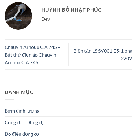
HUỲNH ĐỖ NHẬT PHÚC
Dev
Chauvin Arnoux C.A 745 –
Biến tần LS SV001iE5-1 pha
Bút thử điện áp Chauvin
220V
Arnoux C.A 745
DANH MỤC
Bơm định lượng
Công cụ – Dụng cụ
Đo điện động cơ