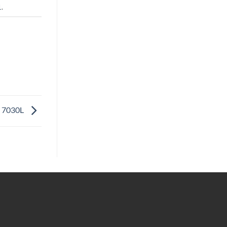
1
.
I 7030L