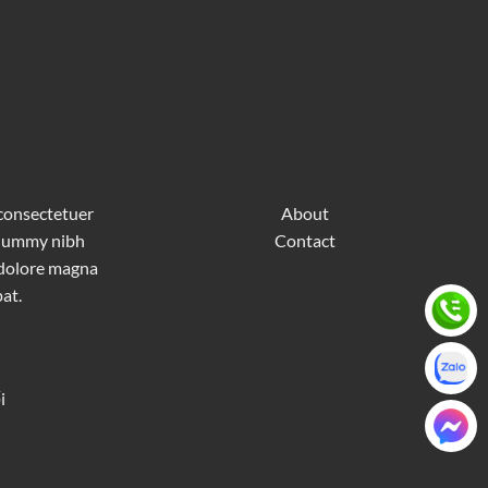
 consectetuer
About
nonummy nibh
Contact
 dolore magna
at.
i