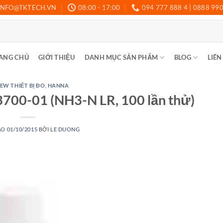
INFO@TKTECH.VN
08:00 - 17:00
094 777 888 4 | 0888 99
ANG CHỦ
GIỚI THIỆU
DANH MỤC SẢN PHẨM
BLOG
LIÊN
EW THIẾT BỊ ĐO
,
HANNA
700-01 (NH3-N LR, 100 lần thử)
ÀO
01/10/2015
BỞI
LE DUONG