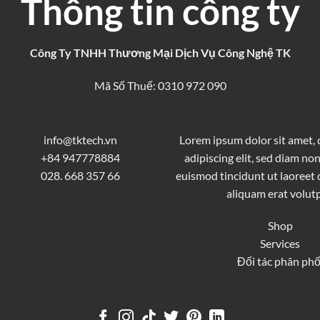
Thông tin công ty
Công Ty TNHH Thương Mại Dịch Vụ Công Nghệ TK
Mã Số Thuế: 0310 972 090
info@tktech.vn
Lorem ipsum dolor sit amet,
+84 947778884
adipiscing elit, sed diam 
028. 668 357 66
euismod tincidunt ut laoreet
aliquam erat volutp
Shop
Services
Đối tác phân phố