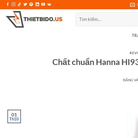
Bỏ
qua
Tìm
nội
kiếm:
dung
TR
REVI
Chất chuẩn Hanna HI93
ĐĂNG V
01
Th10