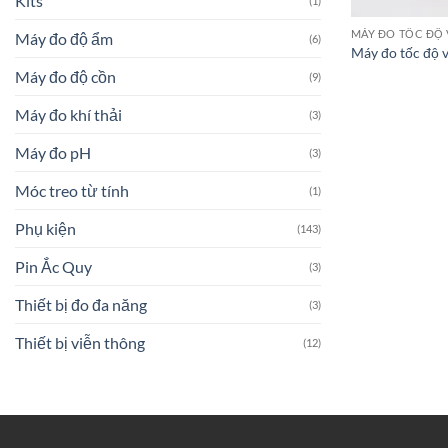
Kits
(1)
MÁY ĐO TỐC ĐỘ
Máy đo độ ẩm
(6)
Máy đo tốc độ 
Máy đo độ cồn
(9)
Máy đo khí thải
(3)
Máy đo pH
(3)
Móc treo từ tính
(1)
Phụ kiện
(143)
Pin Ắc Quy
(3)
Thiết bị đo đa năng
(3)
Thiết bị viễn thông
(12)