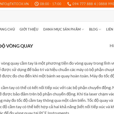
INFO@TKTECH.VN
08:00 - 17:00
094 777 888 4 | 0888 99
ANG CHỦ
GIỚI THIỆU
DANH MỤC SẢN PHẨM
BLOG
LIÊN
Hi
ĐỘ VÒNG QUAY
 vòng quay cầm tay là một phương tiện đo vòng quay trong lĩnh v
ể được sử dụng để bảo trì và hiệu chuẩn các máy có bộ phận chuy
sẽ được đo cho đến khi một bánh xe quay hoàn toàn. Máy đo tốc đ
 cầm tay có thể có kết nối tiếp xúc với các bộ phận chuyển động. 
sẽ được bảo đảm trên bộ phận chuyển động. Khi tia laser chạm và
ng máy đo tốc độ cầm tay thông qua một cảm biến. Tốc độ quay và
c độ cầm tay có thể kết hợp cả hai khả năng (kết nối tiếp xúc và 
hác để đo vòng quay tại PCE Instruments.