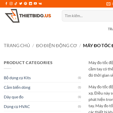
Bỏ
qua
Tìm
nội
kiếm:
dung
TR
TRANG CHỦ
/
ĐO ĐIỆN ĐỘNG CƠ
/
MÁY ĐO TỐC 
PRODUCT CATEGORIES
Máy đo tốc độ
cầm tay có th
đó thời gian 
Bộ dụng cụ Kits
(1)
Máy đo tốc độ
Cảm biến dòng
(1)
xạ. Điều này 
Dây que đo
(1)
phát hiện tro
tay. Máy đo tố
Dụng cụ HVAC
(5)
các thiết bị k