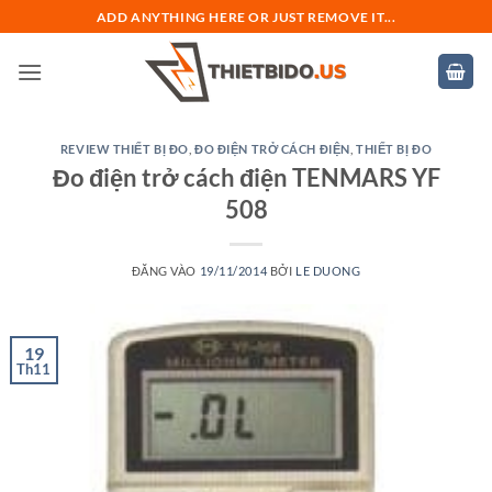
Bỏ
ADD ANYTHING HERE OR JUST REMOVE IT...
qua
nội
dung
REVIEW THIẾT BỊ ĐO
,
ĐO ĐIỆN TRỞ CÁCH ĐIỆN
,
THIẾT BỊ ĐO
Đo điện trở cách điện TENMARS YF
508
ĐĂNG VÀO
19/11/2014
BỞI
LE DUONG
19
Th11