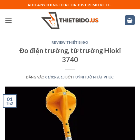
Bỏ
ADD ANYTHING HERE OR JUST REMOVE IT...
qua
nội
dung
REVIEW THIẾT BỊ ĐO
Đo điện trường, từ trường Hioki
3740
ĐĂNG VÀO
01/02/2013
BỞI
HUỲNH ĐỖ NHẬT PHÚC
01
Th2