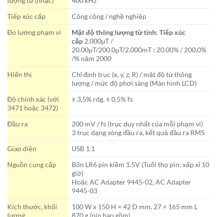
lượng từ (nhạc)
400 kHz
Tiếp xúc cấp
Công cộng / nghề nghiệp
Đo lường phạm vi
Mật độ thông lượng từ tính:
Tiếp xúc
cấp
2.000μT /
20.00μT/200.0μT/2.000mT
:
20.00% / 200,0%
/% năm 2000
Hiển thị
Chỉ định trục (x, y, z, R) / mật độ từ thông
lượng / mức độ phơi sáng (Màn hình LCD)
Độ chính xác (với
± 3,5% rdg. ± 0,5% fs
3471 hoặc 3472)
Đầu ra
200 mV / fs (trục duy nhất của mỗi phạm vi)
3 trục dạng sóng đầu ra, kết quả đầu ra RMS
Giao diện
USB 1.1
Nguồn cung cấp
Bốn LR6 pin kiềm 1.5V (Tuổi thọ pin: xấp xỉ 10
giờ)
Hoặc AC Adapter 9445-02, AC Adapter
9445-03
Kích thước, khối
100 W x 150 H × 42 D mm, 27 × 165 mm L
lượng
870 g (pin bao gồm)