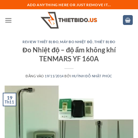
Bỏ
ADD ANYTHING HERE OR JUST REMOVE IT...
qua
nội
dung
REVIEW THIẾT BỊ ĐO
,
MÁY ĐO NHIỆT ĐỘ
,
THIẾT BỊ ĐO
Đo Nhiệt độ – độ ẩm không khí
TENMARS YF 160A
ĐĂNG VÀO
19/11/2014
BỞI
HUỲNH ĐỖ NHẬT PHÚC
19
Th11